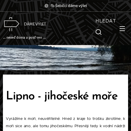
fb Šebíčci dáme výlet
HLEDAT
DÁME VÝLET
... neseď doma a pojď ven ...
Lipno - jihočeské moře
Vyrážíme k moři, neuvěřitelné. Hned z kraje to trošku zkrotíme, k
moři sice ano, ale tomu jihočeskému. Přesněji tedy k vodní nádrži