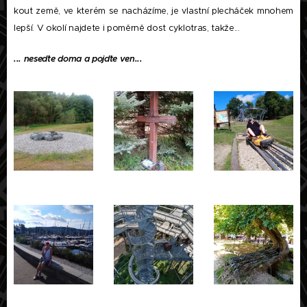
kout země, ve kterém se nacházíme, je vlastní plecháček mnohem
lepší. V okolí najdete i poměrně dost cyklotras, takže...
... neseďte doma a pojďte ven...