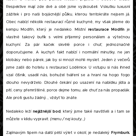
Respektive mají zde dvě a obě jsme vyzkoušeli. Vskutku luxusní
zážitek i pro naši bojácnější půlku, kterou tentokráte nejsem já.
Obec nabízí několik restaurací různé kuchyně, my však jdeme do
kempu Modřín, který je nedaleko. Místní
restaurace Modřín
je
vlastně takový bufík s velmi příjemný personálem a výtečnou
kuchyní. Za pár kaček skvělé porce i chuť, jednoznačně
doporučujeme. A kuchyň fakt nabízí i normální minutky, ne jen
klobásy nebo párek, jak by si mnozí mohli myslet. Jeden z večerů
jsme zašli do hotelu s restaurací Loděnice. U vstupu si nás ihned
vzal číšník, usadil nás, bohužel tváření se a hraní na hogo fogo
dlouho nevydrželo. Dlouhé čekání po usazení na nabídku jídla a
pití, ceny přemrštěné, porce dejme tomu, ale chuť za nás propadák.
Ale proti gustu žádný..., vždyť to znáte.
Nedaleko leží
nejjižnější bod
, který jsme také navštívili a i tam se
můžete v klidu vypravit.
(menu / nej kouty...)
Zajímavým tipem na další pěší výlet v okolí, je nedaleký
Frymburk.