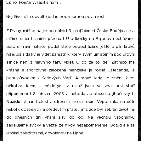
Lipno. Pojďte vyrazit s námi...
Nejdříve nám dovolte jednu pochmurnou povinnost.
Z Prahy míříme na jih po dálnici 3, projíždíme i České Budějovice a
míříme směr hraniční přechod. U odbočky na Bujanov necháváme
auto u hlavní silnice, podél které popocházíme ještě o pár kroků
níže. Již z dálky je vidět památník, který svým umístěním pod úrovní
silnice není z hlavního tahu vidět. O co že to jde? Zatímco má
krásná a sportovně založená manželka je rodilá Ústečanda, já
jsem původem z Karlových Varů. A právě tady se změnil život
několika lidem, s některými z nichž jsem se znal. Asi stačí
připomenout 8. březen 2003 a nehodu autobusu u jihočeských
Nažidel
. Zmar, bolest a utrpení mnoha rodin. Vzpomínka na děti,
několik dospělých a především přátel, jimž zde byl sebrán život, mi
do dnešních dní vhání slzy do očí. Na věčnou vzpomínku
zapalujeme svíčky a vězte, že nikdy nezapomeneme. Odtud ale za
lepšími záležitostmi, dovolenou na Lipně.