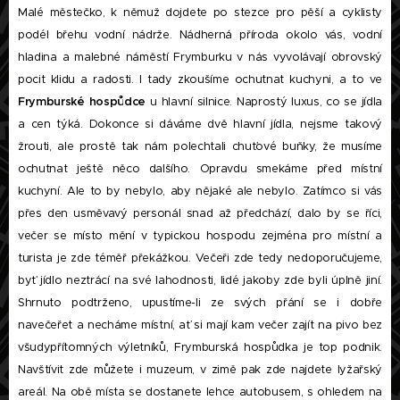
Malé městečko, k němuž dojdete po stezce pro pěší a cyklisty
podél břehu vodní nádrže. Nádherná příroda okolo vás, vodní
hladina a malebné náměstí Frymburku v nás vyvolávají obrovský
pocit klidu a radosti. I tady zkoušíme ochutnat kuchyni, a to ve
Frymburské
hospůdce
u hlavní silnice. Naprostý luxus, co se jídla
a cen týká. Dokonce si dáváme dvě hlavní jídla, nejsme takový
žrouti, ale prostě tak nám polechtali chuťové buňky, že musíme
ochutnat ještě něco dalšího. Opravdu smekáme před místní
kuchyní. Ale to by nebylo, aby nějaké ale nebylo. Zatímco si vás
přes den usměvavý personál snad až předchází, dalo by se říci,
večer se místo mění v typickou hospodu zejména pro místní a
turista je zde téměř překážkou. Večeři zde tedy nedoporučujeme,
byť jídlo neztrácí na své lahodnosti, lidé jakoby zde byli úplně jiní.
Shrnuto podtrženo, upustíme-li ze svých přání se i dobře
navečeřet a necháme místní, ať si mají kam večer zajít na pivo bez
všudypřítomných výletníků, Frymburská hospůdka je top podnik.
Navštívit zde můžete i muzeum, v zimě pak zde najdete lyžařský
areál. Na obě místa se dostanete lehce autobusem, s ohledem na