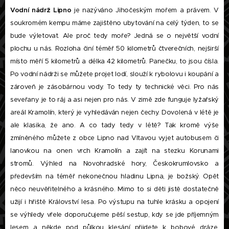
Vodní nádrž Lipno
je nazýváno Jihočeským mořem a právem. V
soukromém kempu máme zajištěno ubytování na celý týden, to se
bude výletovat. Ale proč tedy moře? Jedná se o největší vodní
plochu u nás. Rozloha činí téměř 50 kilometrů čtverečních, nejširší
místo měří 5 kilometrů a délka 42 kilometrů. Panečku, to jsou čísla.
Po vodní nádrži se můžete projet lodí, slouží k rybolovu i koupání a
zároveň je zásobárnou vody. To tedy ty technické věci. Pro nás
seveřany je to ráj a asi nejen pro nás. V zimě zde funguje lyžařský
areál Kramolín, který je vyhledáván nejen čechy. Dovolená v létě je
ale klasika, že ano. A co tady tedy v létě? Tak kromě výše
zmíněného můžete z obce Lipno nad Vltavou vyjet autobusem či
lanovkou na onen vrch Kramolín a zajít na stezku Korunami
stromů. Výhled na Novohradské hory, Českokrumlovsko a
především na téměř nekonečnou hladinu Lipna, je božský. Opět
něco neuvěřitelného a krásného. Mimo to si děti jistě dostatečně
užijí i hřiště Království lesa. Po výstupu na tuhle krásku a opojení
se výhledy vřele doporučujeme pěší sestup, kdy se jde příjemným
lesem a někde pod půlkou klesání přijdete k bobové dráze.