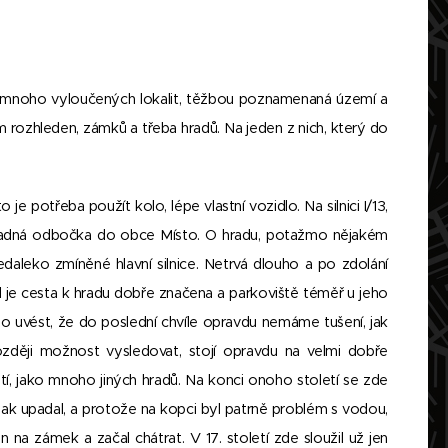
ro mnoho vyloučených lokalit, těžbou poznamenaná území a
m rozhleden, zámků a třeba hradů. Na jeden z nich, který do
potřeba použít kolo, lépe vlastní vozidlo. Na silnici I/13,
ápadná odbočka do obce Místo. O hradu, potažmo nějakém
edaleko zmíněné hlavní silnice. Netrvá dlouho a po zdolání
 je cesta k hradu dobře značena a parkoviště téměř u jeho
no uvést, že do poslední chvíle opravdu nemáme tušení, jak
zději možnost vysledovat, stojí opravdu na velmi dobře
etí, jako mnoho jiných hradů. Na konci onoho století se zde
ak upadal, a protože na kopci byl patrně problém s vodou,
n na zámek a začal chátrat. V 17. století zde sloužil už jen