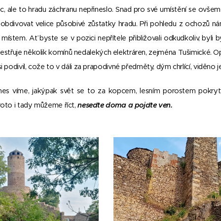
ec, ale to hradu záchranu nepřineslo. Snad pro své umístění se ovše
bdivovat velice působivé zůstatky hradu. Při pohledu z ochozů ná
stem. Ať byste se v pozici nepřítele přibližovali odkudkoliv, byli 
estřuje několik komínů nedalekých elektráren, zejména Tušimické. O
i podivil, cože to v dáli za prapodivné předměty, dým chrlící, viděno je
nes víme, jakýpak svět se to za kopcem, lesním porostem pokryt
roto i tady můžeme říct,
neseďte doma a pojďte ven.