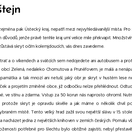
tejn
zejména pak Ústecký kraj, nepatří mezi nejvyhledávanější místa. P
 důvodů, jenže právě tenhle kraj umí velice mile překvapit. Množství
 zůstává skryt očím kolemjdoucích, vás dnes zavedeme.
ať a o víkendech a svátcích sem nedojedete ani autobusem a proto je 
i obcí Zelená, nedaleko Chomutova a Prunéřovem, je malá a nen
i památka a tak mnozí ani netuší, jaký obr je skryt v hustém lese n
áček a projetím zmíněné obce, již odbočku nelze přehlédnout. Odtud
né, ve stínu a zdarma. Vstup za 50 korun nás naprosto ohromil. Nut
 protože skryt je opravdu skvěle a jak máme o několik chvil po
ybraném místě. Tento velký hrad zažil svou největší slávu v 15. stol
 nacházet jedna z největších knihoven v zemích českých. Pomalu vš
oženosti potřebné pro šlechtu bylo obtížné zajistiti, nebyl přestavě