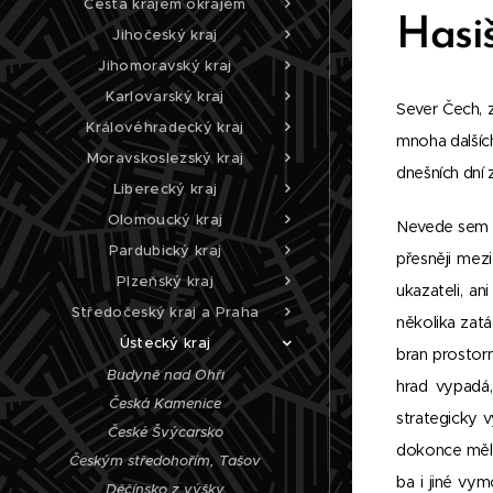
Cesta krajem okrajem
Hasiš
Jihočeský kraj
Jihomoravský kraj
Karlovarský kraj
Sever Čech, 
Královéhradecký kraj
mnoha dalších
Moravskoslezský kraj
dnešních dní
Liberecký kraj
Olomoucký kraj
Nevede sem tr
Pardubický kraj
přesněji mez
Plzeňský kraj
ukazateli, an
Středočeský kraj a Praha
několika zat
Ústecký kraj
bran prostor
Budyně nad Ohří
hrad vypadá,
Česká Kamenice
strategicky v
České Švýcarsko
dokonce měla
Českým středohořím, Tašov
ba i jiné vym
Děčínsko z výšky