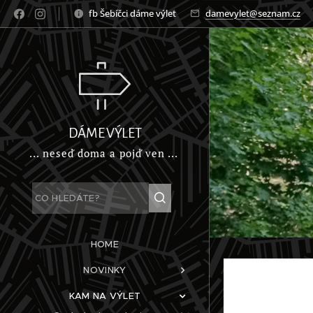
fb Šebíčci dáme výlet
damevylet@seznam.cz
DÁME VÝLET
... neseď doma a pojď ven ...
HOME
NOVINKY
KAM NA VÝLET