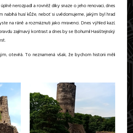
m úplně nerozpadl a rovněž díky snaze o jeho renovaci, dnes
m nabíhá husí kůže, neboť si uvědomujeme, jakým byl hrad
byste na ráně a rozmáznuti jako mravenci. Dnes výhled kazí,
pravdu zajímavý kontrast a dnes by se Bohumil Hasištejnský
st.
ým, otevírá. To neznamená však, že bychom historii měli