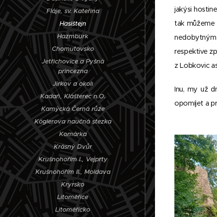
jakýsi hostin
Fláje, sv. Kateřina
tak můžeme o
Hasištejn
Hazmburk
nedobytným mí
Chomutovsko
respektive zp
Jetřichovice a Pyšná
z Lobkovic as
princezna
Jirkov a okolí
Inu, my už d
Kadaň, Klášterec n.O.
opomíjet a p
Kamýcká Černá růže
Köglerova naučná stezka
Komárka
Krásný Dvůr
Krušnohořím I., Vejprty
Krušnohořím II., Moldava
Kryrsko
Litoměřice
Litoměřicko