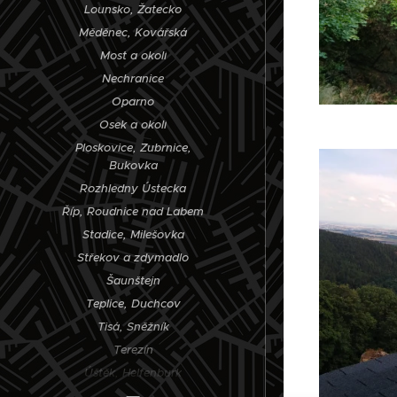
Lounsko, Žatecko
Měděnec, Kovářská
Most a okolí
Nechranice
Oparno
Osek a okolí
Ploskovice, Zubrnice,
Bukovka
Rozhledny Ústecka
Říp, Roudnice nad Labem
Stadice, Milešovka
Střekov a zdymadlo
Šaunštejn
Teplice, Duchcov
Tisá, Sněžník
Terezín
Úštěk, Helfenburk
Vaňovské vodopády