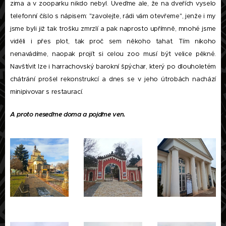
zima a v zooparku nikdo nebyl. Uveďme ale, že na dveřích vyselo
telefonní číslo s nápisem: "zavolejte, rádi vám otevřeme", jenže i my
jsme byli již tak trošku zmrzlí a pak naprosto upřímně, mnohé jsme
viděli i přes plot, tak proč sem někoho tahat. Tím nikoho
nenavádíme, naopak projít si celou zoo musí být velice pěkné.
Navštívit lze i harrachovský barokní špýchar, který po dlouholetém
chátrání prošel rekonstrukcí a dnes se v jeho útrobách nachází
minipivovar s restaurací.
A proto neseďme doma a pojďme ven.