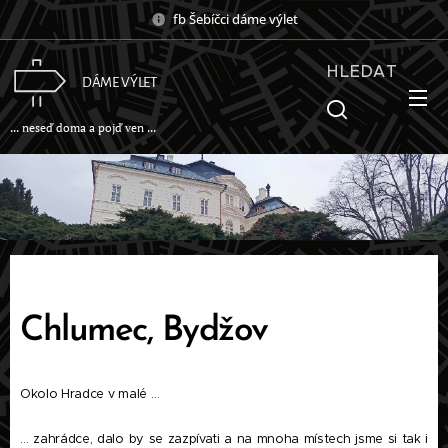
fb Šebíčci dáme výlet
HLEDAT
DÁME VÝLET
... neseď doma a pojď ven ...
Chlumec, Bydžov
Okolo Hradce v malé …
… zahrádce, dalo by se zazpívati a na mnoha místech jsme si tak i