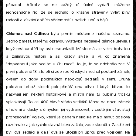
připadali. Ačkoliv se ne každý cíl úplně vydařil, můžeme
jednoznačně říci, že se jednalo o krásně strávený výlet plný
radosti a získání dalších vědomostí z našich luhů a hájů.
Chlumec nad Cidlinou
bylo prvním městem z našeho seznamu.
Jedno z měst, kterému opravdu výstavba nedaleké dálnice ulevila. I
když restauratéři by asi nesouhlasili. Město má ale velmi bohatou
a zajímavou historii a asi každý slyšel a ví, co znamená
"dopadnout jako sedláci u Chlumce". Jo, jo, to se odehrálo zde. V
první polovině 18. století si zde rod Kinských nechal postavit zámek,
ovšem do doby počínajících nepokojů sedláků v zemi. Druhá
polovina téhož století pak přináší onu bitvu. I když, bitvou to
nazývají jen někteří historikové a místní nám tu bublinu trošku
splaskávají. To asi 400 hlavé stádo sedláků táhne na onen zámek
s holemi a klacky, s úmyslem jej vydrancovat, v cestě jim však stojí
profesionální vojsko, které je během několika málo minut doslova
rozehnalo a jak rychle slavná bitva začala, zase skončila. Zastřeleni
byli dva sedláci a další dva se utopili při úprku před vojskem. Na