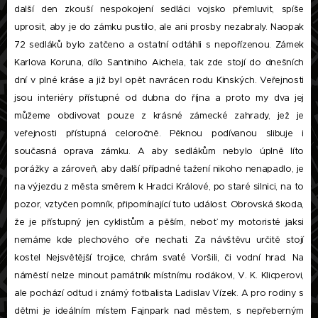
další den zkouší nespokojení sedláci vojsko přemluvit, spíše
uprosit, aby je do zámku pustilo, ale ani prosby nezabraly. Naopak
72 sedláků bylo zatčeno a ostatní odtáhli s nepořízenou. Zámek
Karlova Koruna, dílo Santiniho Aichela, tak zde stojí do dnešních
dní v plné kráse a již byl opět navrácen rodu Kinských. Veřejnosti
jsou interiéry přístupné od dubna do října a proto my dva jej
můžeme obdivovat pouze z krásné zámecké zahrady, jež je
veřejnosti přístupná celoročně. Pěknou podívanou slibuje i
současná oprava zámku. A aby sedlákům nebylo úplně líto
porážky a zároveň, aby další případné tažení nikoho nenapadlo, je
na výjezdu z města směrem k Hradci Králové, po staré silnici, na to
pozor, vztyčen pomník, připomínající tuto událost. Obrovská škoda,
že je přístupný jen cyklistům a pěším, neboť my motoristé jaksi
nemáme kde plechového oře nechati. Za návštěvu určitě stojí
kostel Nejsvětější trojice, chrám svaté Voršili, či vodní hrad. Na
náměstí nelze minout památník místnímu rodákovi, V. K. Klicperovi,
ale pochází odtud i známý fotbalista Ladislav Vízek. A pro rodiny s
dětmi je ideálním místem Fajnpark nad městem, s nepřeberným