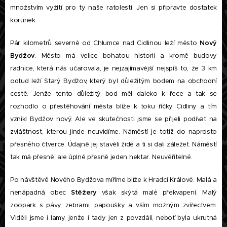
množstvím vyžití pro ty naše ratolesti. Jen si připravte dostatek
korunek.
Pár kilometrů severně od Chlumce nad Cidlinou leží město
Nový
Bydžov
. Město má velice bohatou historii a kromě budovy
radnice, která nás učarovala, je nejzajímavější nejspíš to, že 3 km
odtud leží Starý Bydžov, který byl důležitým bodem na obchodní
cestě. Jenže tento důležitý bod měl daleko k řece a tak se
rozhodlo o přestěhování města blíže k toku říčky Cidliny a tím
vznikl Bydžov nový. Ale ve skutečnosti jsme se přijeli podívat na
zvláštnost, kterou jinde neuvidíme. Náměstí je totiž do naprosto
přesného čtverce. Údajně jej stavěli židé a ti si dali záležet. Náměstí
tak má přesně, ale úplně přesně jeden hektar. Neuvěřitelné.
Po návštěvě Nového Bydžova míříme blíže k Hradci Králové. Malá a
nenápadná obec
Stěžery
však skýtá malé překvapení. Malý
zoopark s pávy, zebrami, papoušky a vším možným zvířectvem.
Viděli jsme i lamy, jenže i tady jen z povzdálí, neboť byla ukrutná