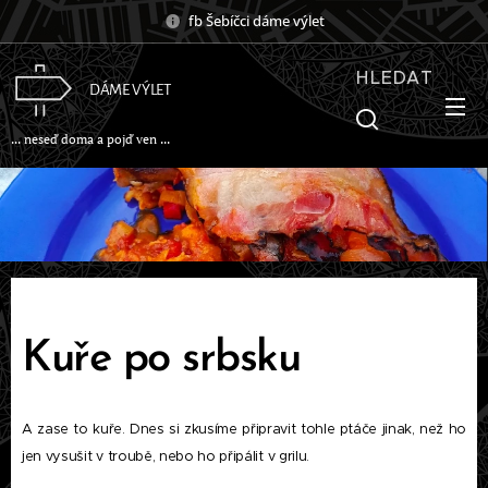
fb Šebíčci dáme výlet
HLEDAT
DÁME VÝLET
... neseď doma a pojď ven ...
Kuře po srbsku
A zase to kuře. Dnes si zkusíme připravit tohle ptáče jinak, než ho
jen vysušit v troubě, nebo ho připálit v grilu.