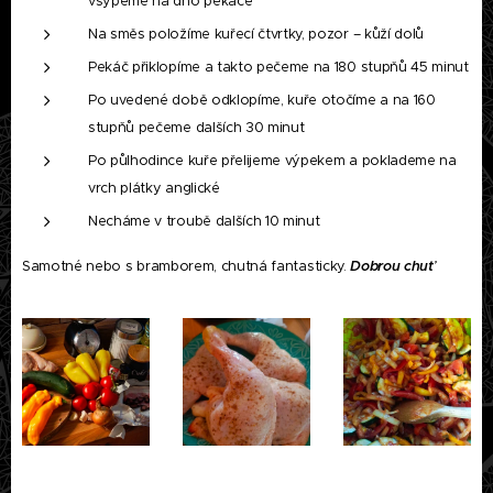
vsypeme na dno pekáče
Na směs položíme kuřecí čtvrtky, pozor – kůží dolů
Pekáč přiklopíme a takto pečeme na 180 stupňů 45 minut
Po uvedené době odklopíme, kuře otočíme a na 160
stupňů pečeme dalších 30 minut
Po půlhodince kuře přelijeme výpekem a poklademe na
vrch plátky anglické
Necháme v troubě dalších 10 minut
Samotné nebo s bramborem, chutná fantasticky.
Dobrou chuť