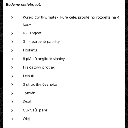
Budeme potřebovat:
Kuřecí čtvrtky, máte-li kuře celé, prostě ho rozdělte na 4
kusy
6 - 8 rajčat
3 - 4 barevné papriky
1 cuketu
8 plátků anglické slaniny
1 rajčatový protlak
1 cibuli
3 stroužky česneku
Tymián
Ocet
Cukr, sůl, pepř
Olej