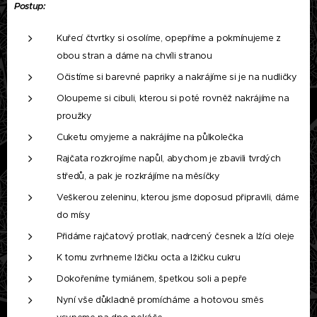
Postup:
Kuřecí čtvrtky si osolíme, opepříme a pokmínujeme z
obou stran a dáme na chvíli stranou
Očistíme si barevné papriky a nakrájíme si je na nudličky
Oloupeme si cibuli, kterou si poté rovněž nakrájíme na
proužky
Cuketu omyjeme a nakrájíme na půlkolečka
Rajčata rozkrojíme napůl, abychom je zbavili tvrdých
středů, a pak je rozkrájíme na měsíčky
Veškerou zeleninu, kterou jsme doposud připravili, dáme
do mísy
Přidáme rajčatový protlak, nadrcený česnek a lžíci oleje
K tomu zvrhneme lžičku octa a lžičku cukru
Dokořeníme tymiánem, špetkou soli a pepře
Nyní vše důkladně promícháme a hotovou směs