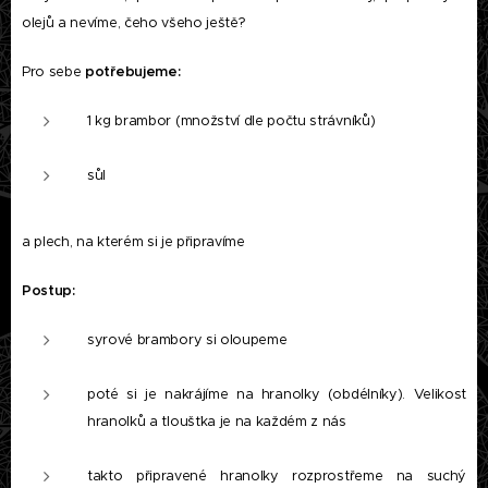
olejů a nevíme, čeho všeho ještě?
Pro sebe
potřebujeme:
1 kg brambor (množství dle počtu strávníků)
sůl
a plech, na kterém si je připravíme
Postup:
syrové brambory si oloupeme
poté si je nakrájíme na hranolky (obdélníky). Velikost
hranolků a tloušťka je na každém z nás
takto připravené hranolky rozprostřeme na suchý