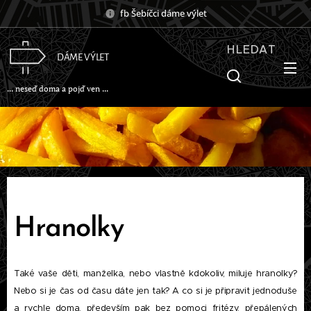
fb Šebíčci dáme výlet
HLEDAT
DÁME VÝLET
... neseď doma a pojď ven ...
Hranolky
Také vaše děti, manželka, nebo vlastně kdokoliv, miluje hranolky?
Nebo si je čas od času dáte jen tak? A co si je připravit jednoduše
a rychle doma, především pak bez pomoci fritézy, přepálených