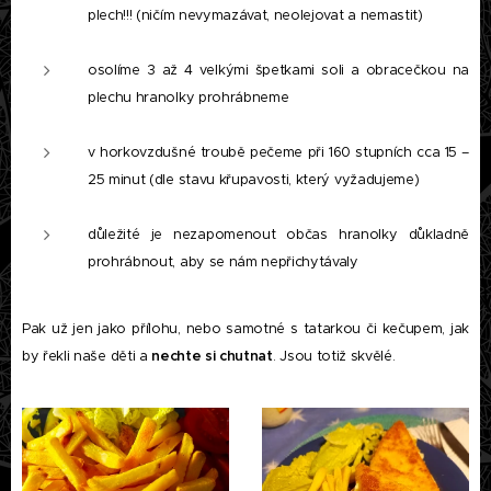
plech!!! (ničím nevymazávat, neolejovat a nemastit)
osolíme 3 až 4 velkými špetkami soli a obracečkou na
plechu hranolky prohrábneme
v horkovzdušné troubě pečeme při 160 stupních cca 15 –
25 minut (dle stavu křupavosti, který vyžadujeme)
důležité je nezapomenout občas hranolky důkladně
prohrábnout, aby se nám nepřichytávaly
Pak už jen jako přílohu, nebo samotné s tatarkou či kečupem, jak
by řekli naše děti a
nechte si chutnat
. Jsou totiž skvělé.