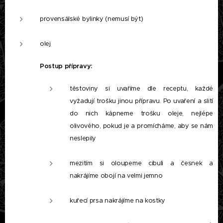
provensálské bylinky (nemusí být)
olej
Postup přípravy:
těstoviny si uvaříme dle receptu, každé
vyžadují trošku jinou přípravu. Po uvaření a slití
do nich kápneme trošku oleje, nejlépe
olivového, pokud je a promícháme, aby se nám
neslepily
mezitím si oloupeme cibuli a česnek a
nakrájíme obojí na velmi jemno
kuřecí prsa nakrájíme na kostky