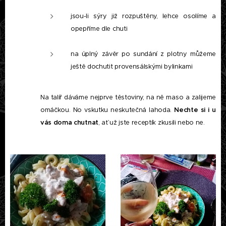
jsou-li sýry již rozpuštěny, lehce osolíme a
opepříme dle chuti
na úplný závěr po sundání z plotny můžeme
ještě dochutit provensálskými bylinkami
Na talíř dáváme nejprve těstoviny, na ně maso a zalijeme
omáčkou. No vskutku neskutečná lahoda.
Nechte si i u
vás doma chutnat
, ať už jste receptík zkusili nebo ne.