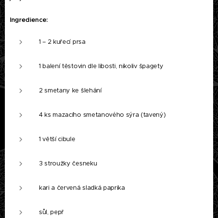
Ingredience:
1 – 2 kuřecí prsa
1 balení těstovin dle libosti, nikoliv špagety
2 smetany ke šlehání
4 ks mazacího smetanového sýra (tavený)
1 větší cibule
3 stroužky česneku
kari a červená sladká paprika
sůl, pepř