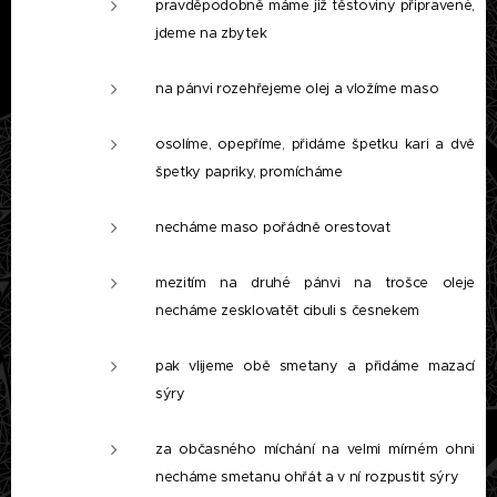
pravděpodobně máme již těstoviny připravené,
jdeme na zbytek
na pánvi rozehřejeme olej a vložíme maso
osolíme, opepříme, přidáme špetku kari a dvě
špetky papriky, promícháme
necháme maso pořádně orestovat
mezitím na druhé pánvi na trošce oleje
necháme zesklovatět cibuli s česnekem
pak vlijeme obě smetany a přidáme mazací
sýry
za občasného míchání na velmi mírném ohni
necháme smetanu ohřát a v ní rozpustit sýry