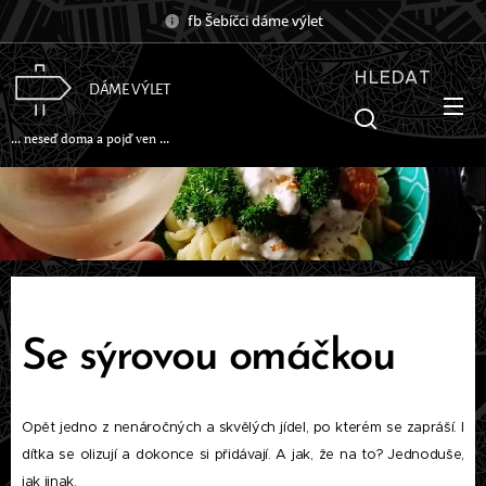
fb Šebíčci dáme výlet
HLEDAT
DÁME VÝLET
... neseď doma a pojď ven ...
Se sýrovou omáčkou
Opět jedno z nenáročných a skvělých jídel, po kterém se zapráší. I
dítka se olizují a dokonce si přidávají. A jak, že na to? Jednoduše,
jak jinak.