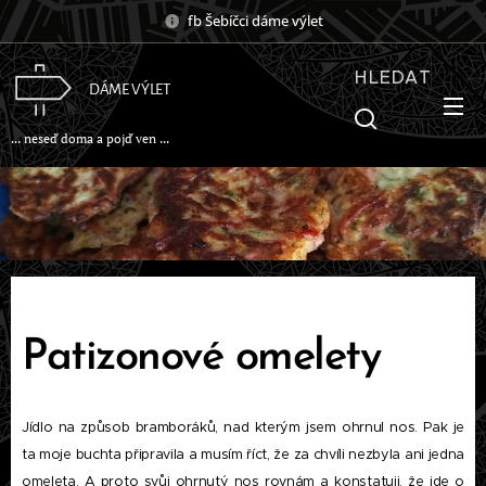
fb Šebíčci dáme výlet
HLEDAT
DÁME VÝLET
... neseď doma a pojď ven ...
Patizonové omelety
Jídlo na způsob bramboráků, nad kterým jsem ohrnul nos. Pak je
ta moje buchta připravila a musím říct, že za chvíli nezbyla ani jedna
omeleta. A proto svůj ohrnutý nos rovnám a konstatuji, že jde o