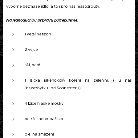
výborné bezmasé jídlo, a to i pro nás masožrouty.
Na jednoduchou přípravu potřebujeme:
1 větší patizon
2 vejce
sůl, pepř
1 lžička jakéhokoliv koření na zeleninu ( u nás
"bezezbytku" od Sonnentoru)
4 lžíce hladké mouky
petržel nebo pažitka
olej na smažení