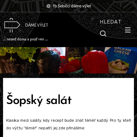
fb Šebíčci dáme výlet
HLEDAT
DÁME VÝLET
... neseď doma a pojď ven ...
Šopský salát
Klasika mezi saláty, kdy recept bude znát téměř každý. Pro ty, kteří
do výčtu "téměř" nepatří, jej zde přinášíme: