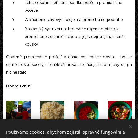
Lehce osolíme, přidáme špetku pepře a promícháme
poprvé
Zakápneme olivovým olejem a promícháme podruhé
Balkánský sýr nyní nastrouháme najemno přímo k
promíchané zelenině, někdo si jej raději krájí na menší
kousky
Opatrně promícháme potřetí a dáme do lednice odstát, aby se
chutě trošku spojily, ale někteří hulváti to ládují hned a taky se jim
nic nestalo
Dobrou chuť
Používáme cookies, abychom zajistili správné fungování a