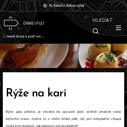
fb Šebíčci dáme výlet
HLEDAT
DÁME VÝLET
... neseď doma a pojď ven ...
Rýže na kari
Rýže, jako příloha, je vhodná ke spoustě jídel, včetně omáček nebo
kuřecího masa. Jedná se o velmi lehké jídlo, leč pro kdejakého chlapa
může býti hladové. Jak takovou rýži obzvláštnit?