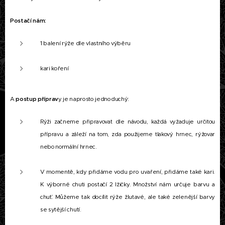
Postačí nám:
1 balení rýže dle vlastního výběru
kari koření
A
postup příprav
y je naprosto jednoduchý:
Rýži začneme připravovat dle návodu, každá vyžaduje určitou
přípravu a záleží na tom, zda použijeme tlakový hrnec, rýžovar
nebo normální hrnec.
V momentě, kdy přidáme vodu pro uvaření, přidáme také kari.
K výborné chuti postačí 2 lžičky. Množství nám určuje barvu a
chuť. Můžeme tak docílit rýže žlutavé, ale také zelenější barvy
se sytější chutí.