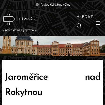
fb Šebíčci dáme výlet
HLEDAT
DÁME VÝLET
... neseď doma a pojď ven ...
Jaroměřice nad
Rokytnou