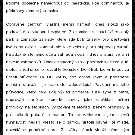
Pojďme společně nahlédnout do městečka, kde dominantou je
překrásný zámecký komplex.
Opravené centrum, vlastně menší náměstí, dnes slouží jako
parkoviště, o víkendu bezplatné. Za zámkem se nachází rozlehlý
park a zámecké zahrady, které zde byly zřízeny pro pěstování
květin na okrasu komnat, ale také zeleniny pro přípravu pokrmů.
Paradoxně stejnému účelu zahrada slouží i dnes a stará se o ní
několik zahradníků. Zámek samotný vznikl přestavbou tvrze v 16.
století a jedná se o rozsáhlý komplex. Do útrob lze vniknout za
účasti průvodce za 180 korun, což oproti jiným a podstatně
menším stavbám, je naprosto odpovídající. Povídání mladého
průvodce, který celý svůj výklad poměrně suše sype z patra,
doprovází poněkud komické chvilky, jako například měření
prohlídky na stopkách, vyřizování telefonátu během prohlídky a
pak několik pokusů o humor. To se vzhledem k jeho menší
huhňavosti nedaří. Přesto se o zámku, historii dávné i té mladé,
dozvídáme poměrně dosti. Za války zámek sloužil německým