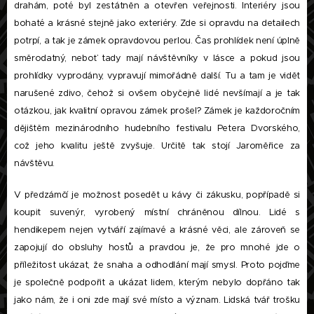
drahám, poté byl zestátněn a otevřen veřejnosti. Interiéry jsou
bohaté a krásné stejně jako exteriéry. Zde si opravdu na detailech
potrpí, a tak je zámek opravdovou perlou. Čas prohlídek není úplně
směrodatný, neboť tady mají návštěvníky v lásce a pokud jsou
prohlídky vyprodány, vypravují mimořádně další. Tu a tam je vidět
narušené zdivo, čehož si ovšem obyčejně lidé nevšímají a je tak
otázkou, jak kvalitní opravou zámek prošel? Zámek je každoročním
dějištěm mezinárodního hudebního festivalu Petera Dvorského,
což jeho kvalitu ještě zvyšuje. Určitě tak stojí Jaroměřice za
návštěvu.
V předzámčí je možnost posedět u kávy či zákusku, popřípadě si
koupit suvenýr, vyrobený místní chráněnou dílnou. Lidé s
hendikepem nejen vytváří zajímavé a krásné věci, ale zároveň se
zapojují do obsluhy hostů a pravdou je, že pro mnohé jde o
příležitost ukázat, že snaha a odhodlání mají smysl. Proto pojďme
je společně podpořit a ukázat lidem, kterým nebylo dopřáno tak
jako nám, že i oni zde mají své místo a význam. Lidská tvář trošku