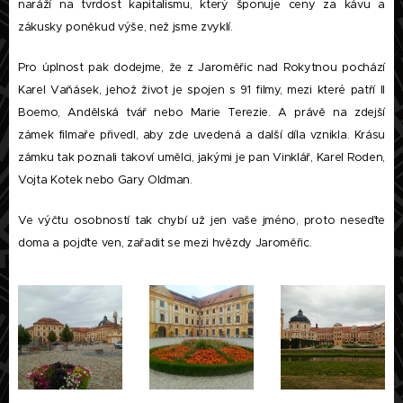
naráží na tvrdost kapitalismu, který šponuje ceny za kávu a
zákusky poněkud výše, než jsme zvyklí.
Pro úplnost pak dodejme, že z Jaroměřic nad Rokytnou pochází
Karel Vaňásek, jehož život je spojen s 91 filmy, mezi které patří Il
Boemo, Andělská tvář nebo Marie Terezie. A právě na zdejší
zámek filmaře přivedl, aby zde uvedená a další díla vznikla. Krásu
zámku tak poznali takoví umělci, jakými je pan Vinklář, Karel Roden,
Vojta Kotek nebo Gary Oldman.
Ve výčtu osobností tak chybí už jen vaše jméno, proto neseďte
doma a pojďte ven, zařadit se mezi hvězdy Jaroměřic.