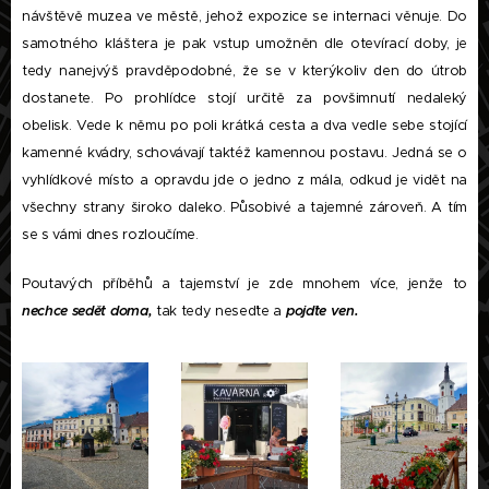
návštěvě muzea ve městě, jehož expozice se internaci věnuje. Do
samotného kláštera je pak vstup umožněn dle otevírací doby, je
tedy nanejvýš pravděpodobné, že se v kterýkoliv den do útrob
dostanete. Po prohlídce stojí určitě za povšimnutí nedaleký
obelisk. Vede k němu po poli krátká cesta a dva vedle sebe stojící
kamenné kvádry, schovávají taktéž kamennou postavu. Jedná se o
vyhlídkové místo a opravdu jde o jedno z mála, odkud je vidět na
všechny strany široko daleko. Působivé a tajemné zároveň. A tím
se s vámi dnes rozloučíme.
Poutavých příběhů a tajemství je zde mnohem více, jenže to
nechce sedět doma,
tak tedy neseďte a
pojďte ven.