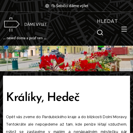
fb Šebíčci dáme výlet
HLEDAT
DÁME VÝLET
... neseď doma a pojď ven ...
Králíky, Hedeč
Opět vás zveme do Pardubického kraje a do blízkosti Dolní Moravy.
Tentokráte ale nepojedeme až tam, kde peníze létají vzduchem,
nýbrž se zastavíme v malém a nenápadném městečku pár