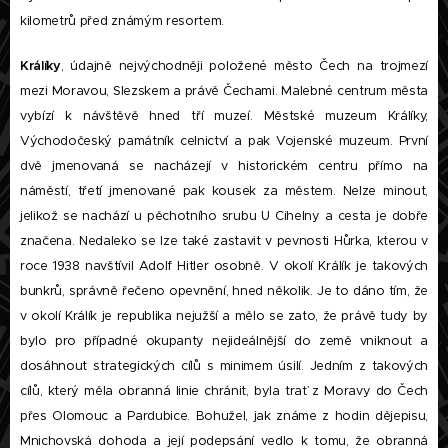
kilometrů před známým resortem.
Králíky
, údajně nejvýchodněji položené město Čech na trojmezí
mezi Moravou, Slezskem a právě Čechami. Malebné centrum města
vybízí k návštěvě hned tří muzeí. Městské muzeum Králíky,
Východočeský památník celnictví a pak Vojenské muzeum. První
dvě jmenovaná se nacházejí v historickém centru přímo na
náměstí, třetí jmenované pak kousek za městem. Nelze minout,
jelikož se nachází u pěchotního srubu U Cihelny a cesta je dobře
značena. Nedaleko se lze také zastavit v pevnosti Hůrka, kterou v
roce 1938 navštívil Adolf Hitler osobně. V okolí Králík je takových
bunkrů, správně řečeno opevnění, hned několik. Je to dáno tím, že
v okolí Králík je republika nejužší a mělo se zato, že právě tudy by
bylo pro případné okupanty nejideálnější do země vniknout a
dosáhnout strategických cílů s minimem úsilí. Jedním z takových
cílů, který měla obranná linie chránit, byla trať z Moravy do Čech
přes Olomouc a Pardubice. Bohužel, jak známe z hodin dějepisu,
Mnichovská dohoda a její podepsání vedlo k tomu, že obranná