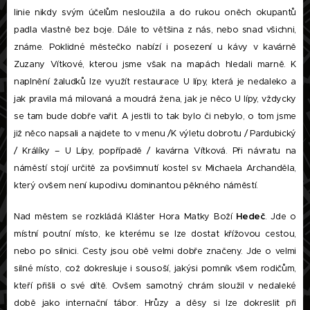
linie nikdy svým účelům nesloužila a do rukou oněch okupantů
padla vlastně bez boje. Dále to většina z nás, nebo snad všichni,
známe. Poklidné městečko nabízí i posezení u kávy v kavárně
Zuzany Vítkové, kterou jsme však na mapách hledali marně. K
naplnění žaludků lze využít restaurace U lípy, která je nedaleko a
jak pravila má milovaná a moudrá žena, jak je něco U lípy, vždycky
se tam bude dobře vařit. A jestli to tak bylo či nebylo, o tom jsme
již něco napsali a najdete to v menu /K výletu dobrotu / Pardubický
/ Králíky – U Lípy, popřípadě / kavárna Vítková. Při návratu na
náměstí stojí určitě za povšimnutí kostel sv. Michaela Archanděla,
který ovšem není kupodivu dominantou pěkného náměstí.
Nad městem se rozkládá Klášter Hora Matky Boží
Hedeč
. Jde o
místní poutní místo, ke kterému se lze dostat křížovou cestou,
nebo po silnici. Cesty jsou obě velmi dobře značeny. Jde o velmi
silné místo, což dokresluje i sousoší, jakýsi pomník všem rodičům,
kteří přišli o své dítě. Ovšem samotný chrám sloužil v nedaleké
době jako internační tábor. Hrůzy a děsy si lze dokreslit při