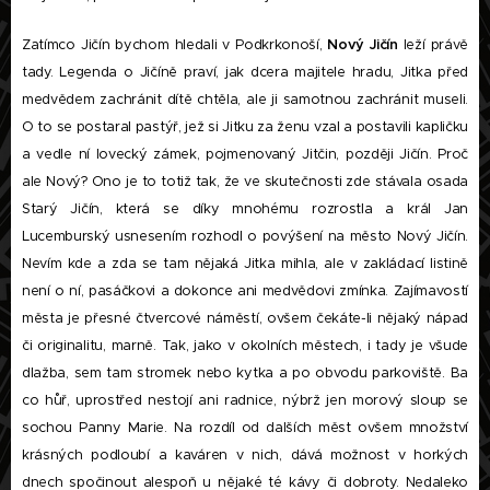
Zatímco Jičín bychom hledali v Podkrkonoší,
Nový Jičín
leží právě
tady. Legenda o Jičíně praví, jak dcera majitele hradu, Jitka před
medvědem zachránit dítě chtěla, ale ji samotnou zachránit museli.
O to se postaral pastýř, jež si Jitku za ženu vzal a postavili kapličku
a vedle ní lovecký zámek, pojmenovaný Jitčin, později Jičín. Proč
ale Nový? Ono je to totiž tak, že ve skutečnosti zde stávala osada
Starý Jičín, která se díky mnohému rozrostla a král Jan
Lucemburský usnesením rozhodl o povýšení na město Nový Jičín.
Nevím kde a zda se tam nějaká Jitka mihla, ale v zakládací listině
není o ní, pasáčkovi a dokonce ani medvědovi zmínka. Zajímavostí
města je přesné čtvercové náměstí, ovšem čekáte-li nějaký nápad
či originalitu, marně. Tak, jako v okolních městech, i tady je všude
dlažba, sem tam stromek nebo kytka a po obvodu parkoviště. Ba
co hůř, uprostřed nestojí ani radnice, nýbrž jen morový sloup se
sochou Panny Marie. Na rozdíl od dalších měst ovšem množství
krásných podloubí a kaváren v nich, dává možnost v horkých
dnech spočinout alespoň u nějaké té kávy či dobroty. Nedaleko