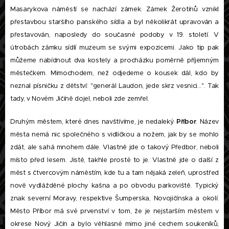
Masarykova náměstí se nachází zámek. Zámek Žerotínů vznikl
přestavbou staršího panského sídla a byl několikrát upravován a
přestavován, naposledy do současné podoby v 19. století. V
útrobách zámku sídlí muzeum se svými expozicemi. Jako tip pak
můžeme nabídnout dva kostely a procházku poměrně příjemným
městečkem. Mimochodem, než odjedeme o kousek dál, kdo by
neznal písničku z dětství: "generál Laudon, jede skrz vesnici...". Tak
tady, v Novém Jičíně dojel, neboli zde zemřel.
Druhým městem, které dnes navštívíme, je nedaleký
Příbor
. Název
města nemá nic společného s vidličkou a nožem, jak by se mohlo
zdát, ale sahá mnohem dále. Vlastně jde o takový Předbor, neboli
místo před lesem. Jistě, takhle prosté to je. Vlastně jde o další z
měst s čtvercovým náměstím, kde tu a tam nějaká zeleň, uprostřed
nově vydlážděné plochy kašna a po obvodu parkoviště. Typický
znak severní Moravy, respektive Šumperska, Novojičínska a okolí.
Město Příbor má své prvenství v tom, že je nejstarším městem v
okrese Nový Jičín a bylo věhlasné mimo jiné cechem soukeníků,