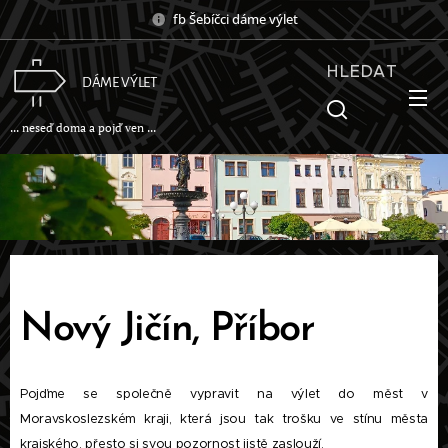
fb Šebíčci dáme výlet
HLEDAT
DÁME VÝLET
... neseď doma a pojď ven ...
Nový Jičín, Příbor
Pojďme se společně vypravit na výlet do měst v
Moravskoslezském kraji, která jsou tak trošku ve stínu města
krajského, přesto si svou pozornost jistě zaslouží.