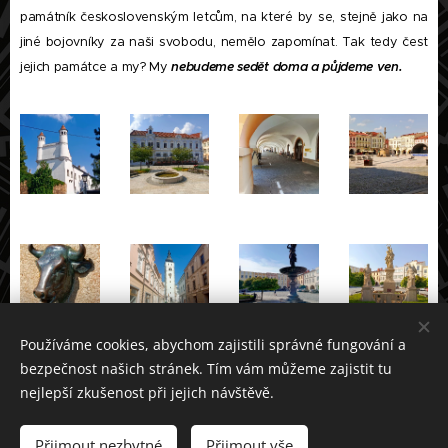
památník československým letcům, na které by se, stejně jako na
jiné bojovníky za naši svobodu, nemělo zapomínat. Tak tedy čest
jejich památce a my? My
nebudeme sedět doma a půjdeme ven.
Používáme cookies, abychom zajistili správné fungování a
bezpečnost našich stránek. Tím vám můžeme zajistit tu
nejlepší zkušenost při jejich návštěvě.
Dáme výlet. neseď doma a pojď ven © 2021
Přijmout nezbytné
Přijmout vše