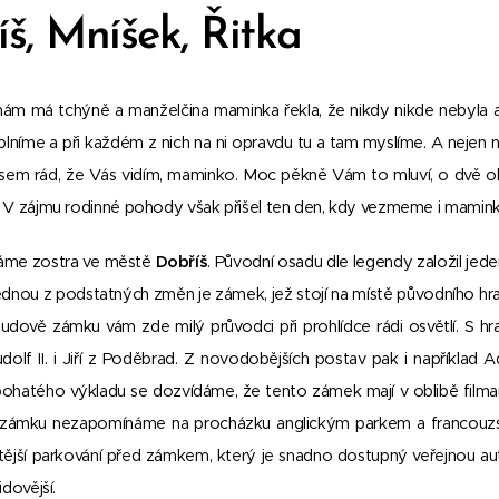
š, Mníšek, Řitka
ám má tchýně a manželčina maminka řekla, že nikdy nikde nebyla 
níme a při každém z nich na ni opravdu tu a tam myslíme. A nejen na v
sem rád, že Vás vidím, maminko. Moc pěkně Vám to mluví, o dvě okt
. V zájmu rodinné pohody však přišel ten den, kdy vezmeme i mamink
náme zostra ve městě
Dobříš
. Původní osadu dle legendy založil je
jednou z podstatných změn je zámek, jež stojí na místě původního h
dově zámku vám zde milý průvodci při prohlídce rádi osvětlí. S hrad
udolf II. i Jiří z Poděbrad. Z novodobějších postav pak i například
ohatého výkladu se dozvídáme, že tento zámek mají v oblibě filmaři,
e zámku nezapomínáme na procházku anglickým parkem a francouzsko
žitější parkování před zámkem, který je snadno dostupný veřejnou 
idovější.