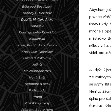
Bělá pod Bezdězem
Abychom ješt
Brandýs - Boleslav
poznání větš
Dobříš, Mníšek, Řitka
ústavu, kdy j
Harasov
mnohé a opět
Karlštejn nebo Křivoklát
městečko. Bo
Kladensko
Kolín, Kutná Hora, Čáslav
někdy vrátit 
Křečovice, Neveklov
viděli, protož
Lužná a Rakovník
Mělník
A když už jsm
Mnichohradišťsko
z turistickýc
Nový Svět
Nymburk a okolí
se svými 118
Poděbrady
Není to žádný
Praha
úplně pro sla
Pražské výhledy
Šumavu i Krko
Příbram, Svatá Hora