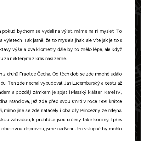
a pokud bychom se vydali na výlet, máme na ni myslet. To
ýletech. Tak jasně, že to myslela jinak, ale víte jak je to s
ávy výše a dva kilometry dále by to znělo lépe, ale když
u za některými z krás naší země.
den z druhů Praotce Čecha. Od těch dob se zde mnohé událo
radu. Ten zde nechal vybudovat Jan Lucemburský a cestu až
em a později zámkem je spjat i Plasský klášter, Karel IV.,
 Adina Mandlová, jež zde před svou smrtí v roce 1991 krátce
 mimo jiné se zde natáčely i oba díly Princezny ze mlejna.
u zahradou, k prohlídce jsou určeny také konírny. I přes
autobusovou dopravou, jsme nadšeni. Jen vstupné by mohlo