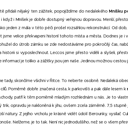
ě přidali nějaký ten zážitek, popojíždíme do nedalekého
Mníšku p
í, i když i Mníšek je dobře dostupný veřejnou dopravou. Menší, př
ako jeden z mála v této péči prošel rozsáhlou rekonstrukcí. Od dob, 
 jsme velice překvapeni historií tohoto místa a města. Dodnes je i
hužel do útrob zámku se zde nedostáváme pro pokročilý čas, nab
a historii si vyposlechnout. Leccos jsme přesto viděli a slyšeli, př
e informací je toliko a zážitky jsou jen naše. Jedinou možnou cestou je
e tady, skončíme všichni v Řitce. To neberte osobně. Nedaleká obec 
h cílů. Poměrně dobře značená cesta, k parkovišti a pak dále lesem k
 schody, patří k těm poměrně mladým rozhlednám u nás. Je to vlast
 trik, opravdu je nakloněná k jihu, ovšem zcela záměrně. 7,5 stupně
bší nátury. Z jejího vrcholu je krásně vidět údolí Berounky, vysílač 
noše. Nelžeme, je to tak. Není nic jednoduššího, než se o všem přes