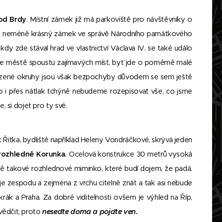
od Brdy
. Místní zámek již má parkoviště pro návštěvníky o
esto neméně krásný zámek ve správě Národního památkového
kdy zde stával hrad ve vlastnictví Václava IV. se také událo
 ve městě spoustu zajímavých míst, byť jde o poměrně malé
ízené okruhy jsou však bezpochyby důvodem se sem ještě
esto i přes nátlak tchýně nebudeme rozepisovat vše, co jsme
, si dojet pro ty své.
Řitka, bydliště například Heleny Vondráčkové, skrývá jeden
rozhledně Korunka.
Ocelová konstrukce 30 metrů vysoká
ně takové rozhlednové miminko, které budí dojem, že padá.
 je zespodu a zejména z vrchu citelně znát a tak asi nebude
Cukrák a Praha. Za dobré viditelnosti ovšem je výhled na Říp,
vědčit, proto
neseďte doma a pojďte ven.