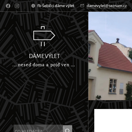
fb Šebíčci dáme výlet
damevylet@seznam.cz
DÁME VÝLET
... neseď doma a pojď ven ...