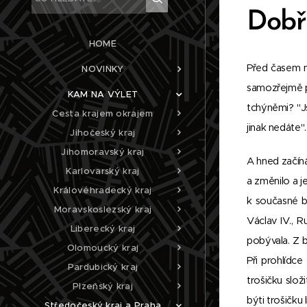
Dobří
HOME
Před časem n
NOVINKY
samozřejmě pl
KAM NA VÝLET
tchýněmi? "J
Cesta krajem okrajem
jinak nedáte"
Jihočeský kraj
Jihomoravský kraj
A hned začí
Karlovarský kraj
a změnilo a 
Královéhradecký kraj
k současné bu
Moravskoslezský kraj
Václav IV., R
Liberecký kraj
pobývala. Z b
Olomoucký kraj
Při prohlídc
Pardubický kraj
trošičku slo
Plzeňský kraj
býti trošičku l
Středočeský kraj a Praha