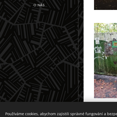
O NÁS
Dáme výlet. neseď doma a pojď ven
© 2021
Používáme cookies, abychom zajistili správné fungování a bezp