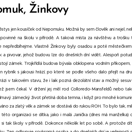
muk, Žinkovy
ěstys jen kousíček od Nepomuku. Možná by sem člověk ani nejel, neb
 povinné na školu v přírodě. A taková místa za návštěvu a trošku t
e nepředbíhejme. Vlastně Žinkovy byly osadou a poté městečkem,
k a pivovar, jehož budovu lze do dnešních dní vidět. Alespoň potud
 stojí zámek. Trojkřídlá budova bývala obklopena vodním příkopem, 
en rybník s jakousi hrází, po které se podle všeho dalo přejít na dr
rázi v takovém stavu, že i laik pozná dezolátní stav a možný sesuv
 než jsem čekal. V držení jej měl rod Colloredo-Mansfeldů nebo 
ajímavý zámecký život přetíná doba temna, i když pro mnohé komuni
áno za zlatý věk a zámek se dostává do rukou ROH. To bylo tak, mil
ky této organizaci se dítka, jako i malá Janička (dnes má manželk
á si tak školy v přírodě. Dokonce několik let po sobě. A protože d
ku. Ten odkupuje soukromá osoba a do dnešních dní je veřejnosti n