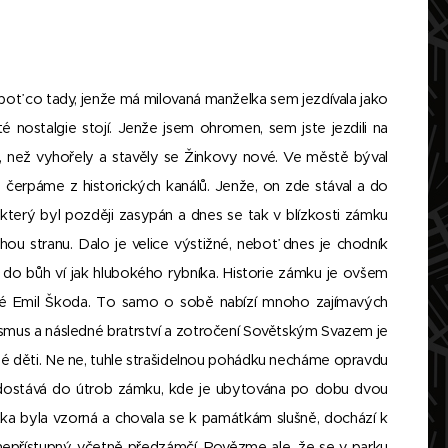
oť co tady, jenže má milovaná manželka sem jezdívala jako
é nostalgie stojí. Jenže jsem ohromen, sem jste jezdili na
 než vyhořely a stavěly se Žinkovy nové. Ve městě býval
 čerpáme z historických kanálů. Jenže, on zde stával a do
který byl později zasypán a dnes se tak v blízkosti zámku
uhou stranu. Dalo je velice výstižné, neboť dnes je chodník
 do bůh ví jak hlubokého rybníka. Historie zámku je ovšem
také Emil Škoda. To samo o sobě nabízí mnoho zajímavých
smus a následné bratrství a zotročení Sovětským Svazem je
é děti. Ne ne, tuhle strašidelnou pohádku necháme opravdu
a) dostává do útrob zámku, kde je ubytována po dobu dvou
ítka byla vzorná a chovala se k památkám slušně, dochází k
epřístupný, včetně předzámčí. Povězme ale, že se v parku