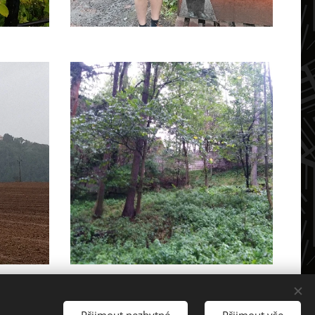
Přijmout nezbytné
Přijmout vše