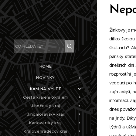
Nepo
Žinkovy je m
dítko školou
školandu? Al
panský state
dnešních dní
HOME
rozprostírá j
NOVINKY
vedoucí po h
KAM NA VÝLET
zajímavější,
Cesta krajem okrajem
informací. Z
Jihočeský kraj
dnes považov
Jihomoravský kraj
na jindy. Dí
Karlovarský kraj
týdnů a užív
Královéhradecký kraj
uzavření zám