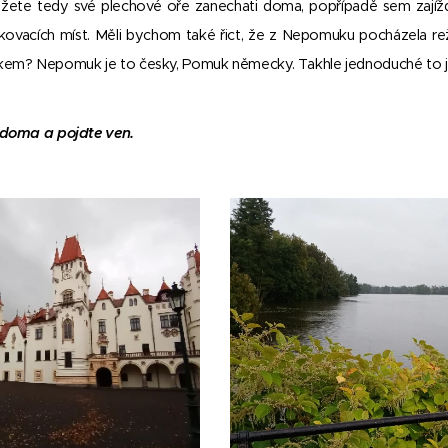
ůžete tedy své plechové oře zanechati doma, popřípadě sem zajíždí
kovacích míst. Měli bychom také řict, že z Nepomuku pocházela rež
em? Nepomuk je to česky, Pomuk německy. Takhle jednoduché to j
 doma a pojďte ven.