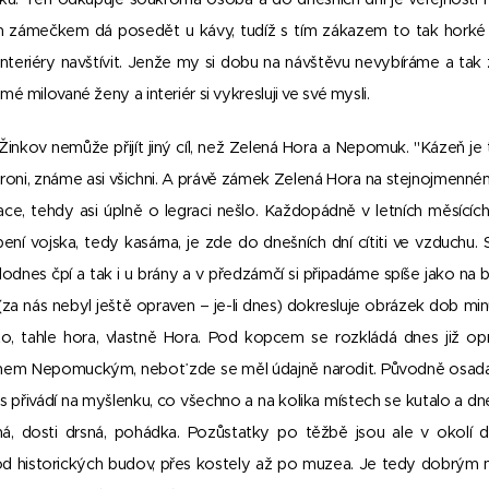
 zámečkem dá posedět u kávy, tudíž s tím zákazem to tak horké
interiéry navštívit. Jenže my si dobu na návštěvu nevybíráme a t
 milované ženy a interiér si vykresluji ve své mysli.
inkov nemůže přijít jiný cíl, než Zelená Hora a Nepomuk. "Kázeň je to
aroni, známe asi všichni. A právě zámek Zelená Hora na stejnojmenném 
ace, tehdy asi úplně o legraci nešlo. Každopádně v letních měsící
ní vojska, tedy kasárna, je zde do dnešních dní cítiti ve vzduchu.
dnes čpí a tak i u brány a v předzámčí si připadáme spíše jako na bu
za nás nebyl ještě opraven – je-li dnes) dokresluje obrázek dob minu
o, tahle hora, vlastně Hora. Pod kopcem se rozkládá dnes již 
nem Nepomuckým, neboť zde se měl údajně narodit. Původně osada 
ás přivádí na myšlenku, co všechno a na kolika místech se kutalo a dn
iná, dosti drsná, pohádka. Pozůstatky po těžbě jsou ale v okolí
od historických budov, přes kostely až po muzea. Je tedy dobrým m