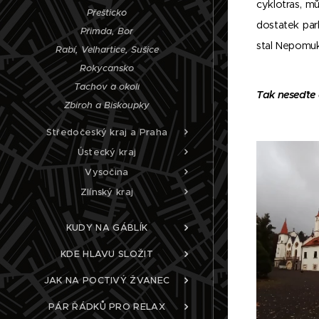
cyklotras, m
Přešticko
dostatek par
Přimda, Bor
stal Nepomuk
Rabí, Velhartice, Sušice
Rokycansko
Tachov a okolí
Tak neseďte
Zbiroh a Biskoupky
Středočeský kraj a Praha
Ústecký kraj
Vysočina
Zlínský kraj
KUDY NA GÁBLÍK
KDE HLAVU SLOŽIT
JAK NA POCTIVÝ ŽVANEC
PÁR ŘÁDKŮ PRO RELAX