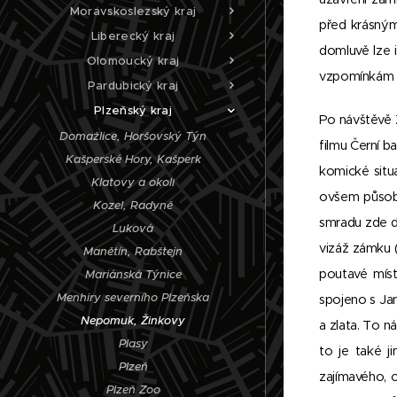
Moravskoslezský kraj
před krásným
Liberecký kraj
domluvě lze 
Olomoucký kraj
vzpomínkám mé
Pardubický kraj
Plzeňský kraj
Po návštěvě Ž
Domažlice, Horšovský Týn
filmu Černí b
Kašperské Hory, Kašperk
komické situ
Klatovy a okolí
ovšem působe
Kozel, Radyně
smradu zde do
Luková
vizáž zámku (
Manětín, Rabštejn
poutavé míst
Mariánská Týnice
Menhiry severního Plzeňska
spojeno s Ja
Nepomuk, Žinkovy
a zlata. To n
Plasy
to je také j
Plzeň
zajímavého, 
Plzeň Zoo