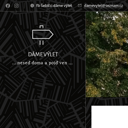
fb Šebíčci dáme výlet
damevylet@seznam.cz
DÁME VÝLET
... neseď doma a pojď ven ...