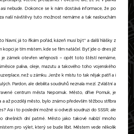
 asi nebude. Dokonce se k nám dostává informace, že po
ak za naší návštěvy tuto možnost nemáme a tak naslouchám
 hlavní, já to říkám pořád, kázeň musí být" a další hlášky z
kopci je tím místem, kde se film natáčel. Byť jde o dnes již
ch je zámek otevřen veřejnosti – opět toto štěstí nemáme,
 Směsice paliva, oleje, mazutu a takového toho vojenského
zerplace, než u zámku. Jenže k místu to tak nějak patří a i
lých. Pardon, ale debilita soudruhů neznala mezí. Zvláštní a
opravené centrum města Nepomuk. Město, dříve Pomuk, je
a až později město, bylo známo především těžbou stříbra
es? Asi i to poslední možné si odvezli soudruzi do SSSR, ale
 do dnešních dní patrné. Město jako takové nabízí mnoho
ístem pro výlet, který se bude líbit. Městem vede několik