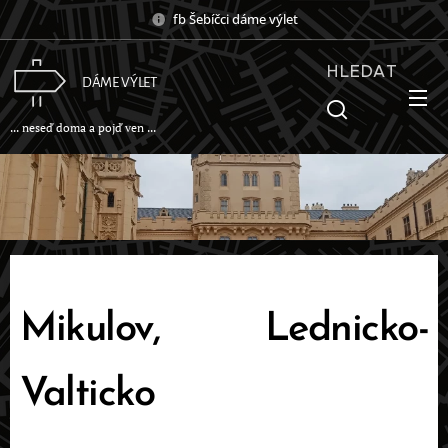
fb Šebíčci dáme výlet
HLEDAT
DÁME VÝLET
... neseď doma a pojď ven ...
Mikulov, Lednicko-
Valticko