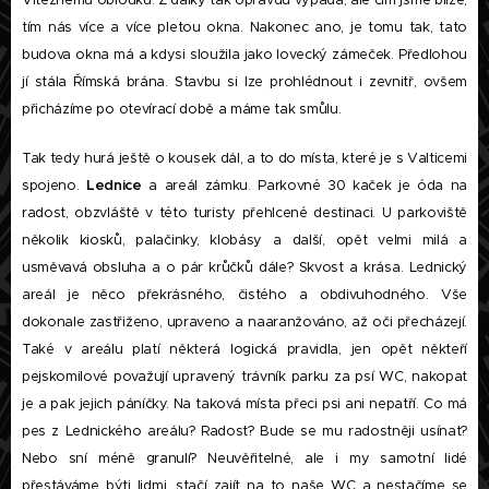
Vítěznému oblouku. Z dálky tak opravdu vypadá, ale čím jsme blíže,
tím nás více a více pletou okna. Nakonec ano, je tomu tak, tato
budova okna má a kdysi sloužila jako lovecký zámeček. Předlohou
jí stála Římská brána. Stavbu si lze prohlédnout i zevnitř, ovšem
přicházíme po otevírací době a máme tak smůlu.
Tak tedy hurá ještě o kousek dál, a to do místa, které je s Valticemi
spojeno.
Lednice
a areál zámku. Parkovné 30 kaček je óda na
radost, obzvláště v této turisty přehlcené destinaci. U parkoviště
několik kiosků, palačinky, klobásy a další, opět velmi milá a
usměvavá obsluha a o pár krůčků dále? Skvost a krása. Lednický
areál je něco překrásného, čistého a obdivuhodného. Vše
dokonale zastřiženo, upraveno a naaranžováno, až oči přecházejí.
Také v areálu platí některá logická pravidla, jen opět někteří
pejskomilové považují upravený trávník parku za psí WC, nakopat
je a pak jejich páníčky. Na taková místa přeci psi ani nepatří. Co má
pes z Lednického areálu? Radost? Bude se mu radostněji usínat?
Nebo sní méně granulí? Neuvěřitelné, ale i my samotní lidé
přestáváme býti lidmi, stačí zajít na to naše WC a nestačíme se