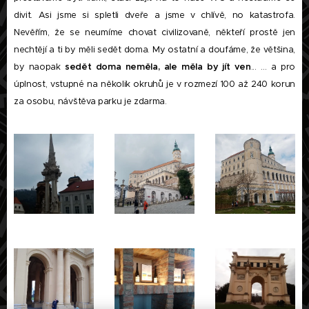
divit. Asi jsme si spletli dveře a jsme v chlívě, no katastrofa.
Nevěřím, že se neumíme chovat civilizovaně, někteří prostě jen
nechtějí a ti by měli sedět doma. My ostatní a doufáme, že většina,
by naopak
sedět doma neměla, ale měla by jít ven
... … a pro
úplnost, vstupné na několik okruhů je v rozmezí 100 až 240 korun
za osobu, návštěva parku je zdarma.