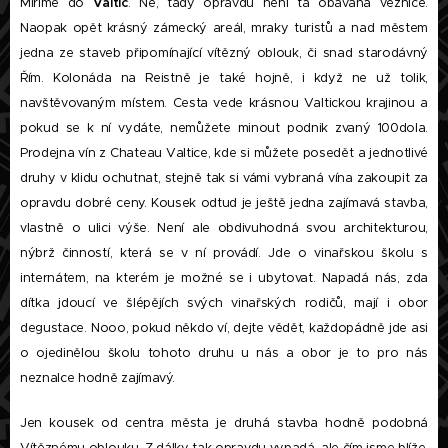
Míříme do
Valtic
. Ne, tady opravdu není ta obávaná věznice.
Naopak opět krásný zámecký areál, mraky turistů a nad městem
jedna ze staveb připomínající vítězný oblouk, či snad starodávný
Řím. Kolonáda na Reistně je také hojně, i když ne už tolik,
navštěvovaným místem. Cesta vede krásnou Valtickou krajinou a
pokud se k ní vydáte, nemůžete minout podnik zvaný 100dola.
Prodejna vín z Chateau Valtice, kde si můžete posedět a jednotlivé
druhy v klidu ochutnat, stejně tak si vámi vybraná vína zakoupit za
opravdu dobré ceny. Kousek odtud je ještě jedna zajímavá stavba,
vlastně o ulici výše. Není ale obdivuhodná svou architekturou,
nýbrž činností, která se v ní provádí. Jde o vinařskou školu s
internátem, na kterém je možné se i ubytovat. Napadá nás, zda
dítka jdoucí ve šlépějích svých vinařských rodičů, mají i obor
degustace. Nooo, pokud někdo ví, dejte vědět, každopádně jde asi
o ojedinělou školu tohoto druhu u nás a obor je to pro nás
neznalce hodně zajímavý.
Jen kousek od centra města je druhá stavba hodně podobná