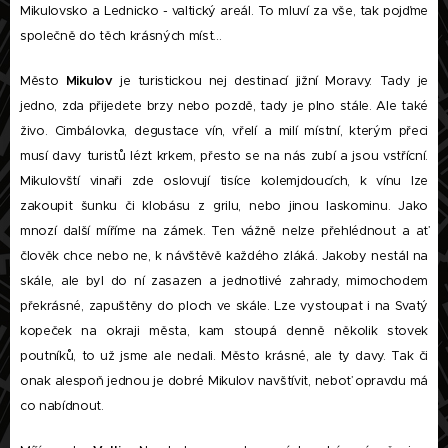
Mikulovsko a Lednicko - valtický areál. To mluví za vše, tak pojďme
společně do těch krásných míst...
Město
Mikulov
je turistickou nej destinací jižní Moravy. Tady je
jedno, zda přijedete brzy nebo pozdě, tady je plno stále. Ale také
živo. Cimbálovka, degustace vín, vřelí a milí místní, kterým přeci
musí davy turistů lézt krkem, přesto se na nás zubí a jsou vstřícní.
Mikulovští vinaři zde oslovují tisíce kolemjdoucích, k vínu lze
zakoupit šunku či klobásu z grilu, nebo jinou laskominu. Jako
mnozí další míříme na zámek. Ten vážně nelze přehlédnout a ať
člověk chce nebo ne, k návštěvě každého zláká. Jakoby nestál na
skále, ale byl do ní zasazen a jednotlivé zahrady, mimochodem
překrásné, zapuštěny do ploch ve skále. Lze vystoupat i na Svatý
kopeček na okraji města, kam stoupá denně několik stovek
poutníků, to už jsme ale nedali. Město krásné, ale ty davy. Tak či
onak alespoň jednou je dobré Mikulov navštívit, neboť opravdu má
co nabídnout.