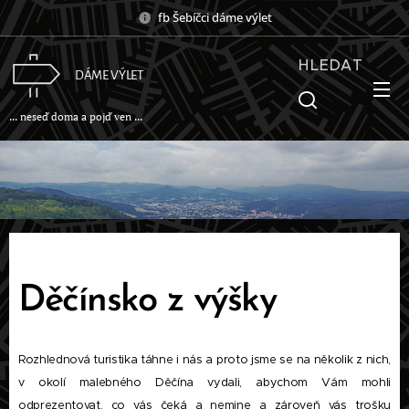
fb Šebíčci dáme výlet
HLEDAT
DÁME VÝLET
... neseď doma a pojď ven ...
Děčínsko z výšky
Rozhlednová turistika táhne i nás a proto jsme se na několik z nich,
v okolí malebného Děčína vydali, abychom Vám mohli
odprezentovat, co vás čeká a nemine a zároveň vás trošku