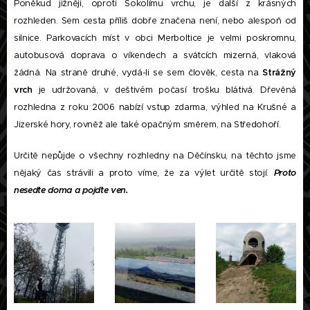
Poněkud jižněji, oproti Sokolímu vrchu, je další z krásných
rozhleden. Sem cesta příliš dobře značena není, nebo alespoň od
silnice. Parkovacích míst v obci Merboltice je velmi poskromnu,
autobusová doprava o víkendech a svátcích mizerná, vlaková
žádná. Na straně druhé, vydá-li se sem člověk, cesta na
Strážný
vrch
je udržovaná, v deštivém počasí trošku blátivá. Dřevěná
rozhledna z roku 2006 nabízí vstup zdarma, výhled na Krušné a
Jizerské hory, rovněž ale také opačným směrem, na Středohoří.
Určitě nepůjde o všechny rozhledny na Děčínsku, na těchto jsme
nějaký čas strávili a proto víme, že za výlet určitě stojí.
Proto
neseďte doma a pojďte ven.