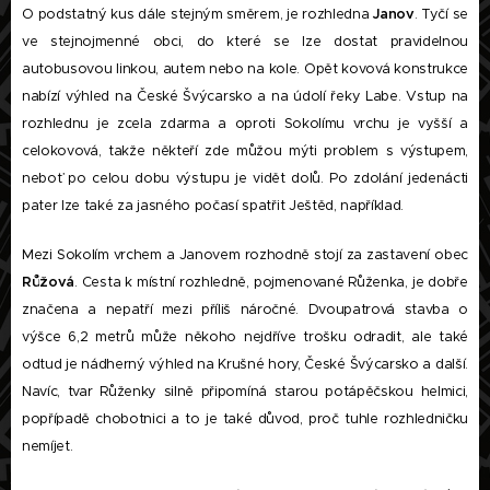
O podstatný kus dále stejným směrem, je rozhledna
Janov
. Tyčí se
ve stejnojmenné obci, do které se lze dostat pravidelnou
autobusovou linkou, autem nebo na kole. Opět kovová konstrukce
nabízí výhled na České Švýcarsko a na údolí řeky Labe. Vstup na
rozhlednu je zcela zdarma a oproti Sokolímu vrchu je vyšší a
celokovová, takže někteří zde můžou mýti problem s výstupem,
neboť po celou dobu výstupu je vidět dolů. Po zdolání jedenácti
pater lze také za jasného počasí spatřit Ještěd, například.
Mezi Sokolím vrchem a Janovem rozhodně stojí za zastavení obec
Růžová
. Cesta k místní rozhledně, pojmenované Růženka, je dobře
značena a nepatří mezi příliš náročné. Dvoupatrová stavba o
výšce 6,2 metrů může někoho nejdříve trošku odradit, ale také
odtud je nádherný výhled na Krušné hory, České Švýcarsko a další.
Navíc, tvar Růženky silně připomíná starou potápěčskou helmici,
popřípadě chobotnici a to je také důvod, proč tuhle rozhledničku
nemíjet.