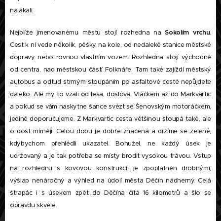
nalákali.
Nejblíže jmenovanému městu stojí rozhedna na
Sokolím vrchu
.
Cest k ní vede několik, pěšky, na kole, od nedaleké stanice městské
dopravy nebo rovnou vlastním vozem. Rozhledna stojí východně
od centra, nad městskou částí Folknáře. Tam také zajíždí městský
autobus a odtud strmým stoupáním po asfaltové cestě nepůjdete
daleko. Ale my to vzali od lesa, doslova. Vláčkem až do Markvartic
a pokud se vám naskytne šance svézt se Šenovským motoráčkem,
jedině doporučujeme. Z Markvartic cesta většinou stoupá také, ale
o dost mírněji. Celou dobu je dobře značená a držíme se zelené,
kdybychom přehlédli ukazatel. Bohužel, ne každý úsek je
udržovaný a je tak potřeba se místy brodit vysokou trávou. Vstup
na rozhlednu s kovovou konstrukcí, je zpoplatněn drobnými,
výšlap nenáročný a výhled na údolí města Děčín nádherný. Celá
štrapác i s úsekem zpět do Děčína čítá 16 kilometrů a šlo se
opravdu skvěle.