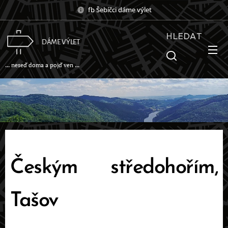
fb Šebíčci dáme výlet
HLEDAT
DÁME VÝLET
... neseď doma a pojď ven ...
Českým středohořím,
Tašov