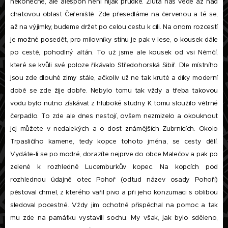
nekonečné, ale alespoň není nijak prudké. Žlutá nás vede až nad
chatovou oblast Čeřeniště. Zde přesedláme na červenou a té se,
až na výjimky, budeme držet po celou cestu k cíli. Na onom rozcestí
je možné posedět, pro milovníky stínu je pak v lese, o kousek dále
po cestě, pohodlný altán. To už jsme ale kousek od vsi Němčí,
které se kvůli své poloze říkávalo Středohorská Sibiř. Dle místního
jsou zde dlouhé zimy stále, ačkoliv už ne tak kruté a díky moderní
době se zde žije dobře. Nebylo tomu tak vždy a třeba takovou
vodu bylo nutno získávat z hluboké studny. K tomu sloužilo větrné
čerpadlo. To zde ale dnes nestojí, ovšem nezmizelo a okouknout
jej můžete v nedalekých a o dost známějších Zubrnicích. Okolo
Trpasličího kamene, tedy kopce tohoto jména, se cesty dělí.
Vydáte-li se po modré, dorazíte nejprve do obce Malečov a pak po
zelené k rozhledně Lucemburkův kopec. Na kopcích pod
rozhlednou údajně otec Pohoř (odtud název osady Pohoří)
pěstoval chmel, z kterého vařil pivo a při jeho konzumaci s oblibou
sledoval pocestné. Vždy jim ochotně přispěchal na pomoc a tak
mu zde na památku vystavili sochu. My však, jak bylo sděleno,