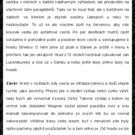
lavička v místech s dalším nádherným výhledem, ale především na
startovní čáře paraglidistů. Tady se to musí lítat, ale s baťohem na
zádech, ve kterém je zbytek svačiny (alespoň u nás), to
nezkoušejte. To už se ale vracíme zpět na červenou, aby nás
kousek vedla po asfaltové cestě. Po pár desítkách metrů opět
scházíme k pohodlné polní a posléze lesní cestě a sestupujeme k
hradu Střekov. O něm jsme již psali a článek je určitě v menu k
přečtení, tak jen okrajově. Hrad z 13. století nechává vybudovat Jan
Lucemburský a více už v článku a nebo ještě lépe, přímo tady na
hradě.
Závěr
: 14 km v nožkách, kdy cesta se střídala nahoru a dolů stejně
rychle, jako povrchy. Přesto jde o ideální výšlap nebo cyklo výlet,
tady bych ale vynechal Vysoký Ostrý. Takový výšlap s kolem na
vrchol, kde skladatel Wagner slyšel pískat pasáčka ovcí a onu
melodii zakomponoval do jednoho ze svých děl, by se rovnal
sebevraždě. Většina trasy vede lesem, byť v minulosti zde byly
spíše pastviny, jejichž pozůstatek tu a tam vidno je. Od hradu se lze