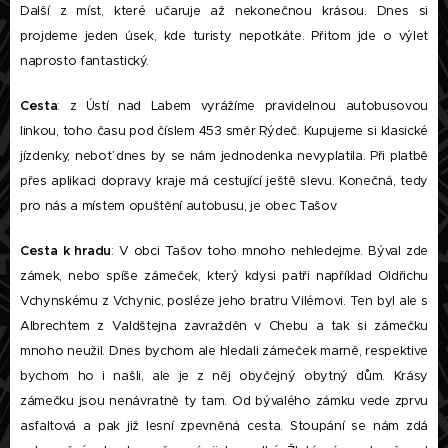
Další z míst, které učaruje až nekonečnou krásou. Dnes si
projdeme jeden úsek, kde turisty nepotkáte. Přitom jde o výlet
naprosto fantastický.
Cesta
: z Ústí nad Labem vyrážíme pravidelnou autobusovou
linkou, toho času pod číslem 453 směr Rýdeč. Kupujeme si klasické
jízdenky, neboť dnes by se nám jednodenka nevyplatila. Při platbě
přes aplikaci dopravy kraje má cestující ještě slevu. Konečná, tedy
pro nás a místem opuštění autobusu, je obec Tašov.
Cesta k hradu
: V obci Tašov toho mnoho nehledejme. Býval zde
zámek, nebo spíše zámeček, který kdysi patři například Oldřichu
Vchynskému z Vchynic, posléze jeho bratru Vilémovi. Ten byl ale s
Albrechtem z Valdštejna zavražděn v Chebu a tak si zámečku
mnoho neužil. Dnes bychom ale hledali zámeček marně, respektive
bychom ho i našli, ale je z něj obyčejný obytný dům. Krásy
zámečku jsou nenávratně ty tam. Od bývalého zámku vede zprvu
asfaltová a pak již lesní zpevněná cesta. Stoupání se nám zdá