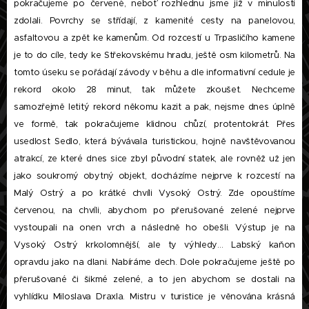
pokračujeme po červené, neboť rozhlednu jsme již v minulosti
zdolali. Povrchy se střídají, z kamenité cesty na panelovou,
asfaltovou a zpět ke kamenům. Od rozcestí u Trpasličího kamene
je to do cíle, tedy ke Střekovskému hradu, ještě osm kilometrů. Na
tomto úseku se pořádají závody v běhu a dle informativní cedule je
rekord okolo 28 minut, tak můžete zkoušet. Nechceme
samozřejmě letitý rekord někomu kazit a pak, nejsme dnes úplně
ve formě, tak pokračujeme klidnou chůzí, protentokrát. Přes
usedlost Sedlo, která bývávala turistickou, hojně navštěvovanou
atrakcí, ze které dnes sice zbyl původní statek, ale rovněž už jen
jako soukromý obytný objekt, docházíme nejprve k rozcestí na
Malý Ostrý a po krátké chvíli Vysoký Ostrý. Zde opouštíme
červenou, na chvíli, abychom po přerušované zelené nejprve
vystoupali na onen vrch a následně ho obešli. Výstup je na
Vysoký Ostrý krkolomnější, ale ty výhledy… Labský kaňon
opravdu jako na dlani. Nabíráme dech. Dole pokračujeme ještě po
přerušované či šikmé zelené, a to jen abychom se dostali na
vyhlídku Miloslava Draxla. Mistru v turistice je věnována krásná