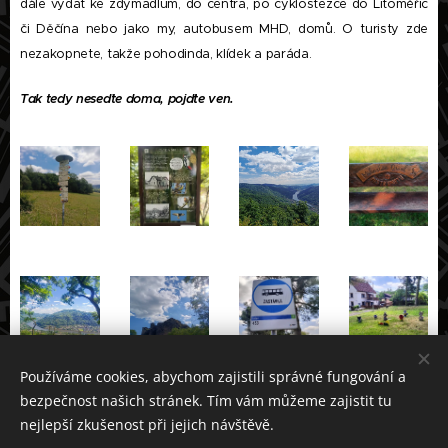
dále vydat ke zdymadlům, do centra, po cyklostezce do Litoměřic
či Děčína nebo jako my, autobusem MHD, domů. O turisty zde
nezakopnete, takže pohodinda, klídek a paráda.
Tak tedy neseďte doma, pojďte ven.
Používáme cookies, abychom zajistili správné fungování a
bezpečnost našich stránek. Tím vám můžeme zajistit tu
nejlepší zkušenost při jejich návštěvě.