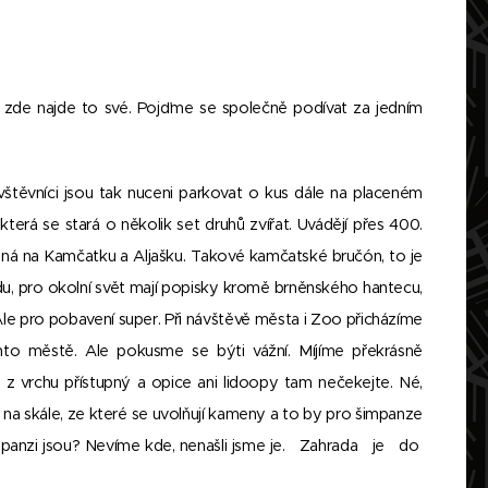
i zde najde to své. Pojďme se společně podívat za jedním
vštěvníci jsou tak nuceni parkovat o kus dále na placeném
erá se stará o několik set druhů zvířat. Uvádějí přes 400.
řená na Kamčatku a Aljašku. Takové kamčatské bručón, to je
u, pro okolní svět mají popisky kromě brněnského hantecu,
le pro pobavení super. Při návštěvě města i Zoo přicházíme
mto městě. Ale pokusme se býti vážní. Míjíme překrásně
z vrchu přístupný a opice ani lidoopy tam nečekejte. Né,
nu na skále, ze které se uvolňují kameny a to by pro šimpanze
mpanzi jsou? Nevíme kde, nenašli jsme je. Zahrada je do