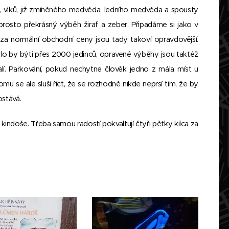
k, vlků, již zmíněného medvěda, ledního medvěda a spousty
osto překrásný výběh žiraf a zeber. Připadáme si jako v
 za normální obchodní ceny jsou tady takoví opravdovější.
mělo by býti přes 2000 jedinců, opravené výběhy jsou taktéž
alí. Parkování, pokud nechytne člověk jedno z mála míst u
u se ale sluší říct, že se rozhodně nikde neprsí tím, že by
ostává.
še kindoše. Třeba samou radostí pokvaltují čtyři pětky kilca za