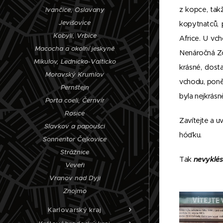
z kopce, tak
Ivančice, Oslavany
Jevišovice
kopytnatců, 
Kobylí, Vrbice
Africe. U vc
Macocha a okolní jeskyně
Nenáročná Zoo
Mikulov, Lednicko-Valticko
krásné, dost
Moravský Krumlov
vchodu, poněk
Pernštejn
byla nejkrásně
Porta coeli, Černvír
Rosice
Zavítejte a uv
Slavkov a papoušci
hóďku.
Sonnentor Čejkovice
Strážnice
Tak
nevyklés
Veveří
Vranov nad Dyjí
Znojmo
Karlovarský kraj