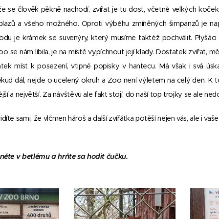
že se člověk pěkně nachodí, zvířat je tu dost, včetně velkých koče
plazů a všeho možného. Oproti výběhu zmíněných šimpanzů je napr
hodu je krámek se suvenýry, který musíme taktéž pochválit. Plyšáci
 se nám líbila, je na místě vypíchnout její klady. Dostatek zvířat, 
atek míst k posezení, vtipné popisky v hantecu. Má však i svá úsk
ud dál, nejde o ucelený okruh a Zoo není výletem na celý den. K tom
jší a největší. Za návštěvu ale fakt stojí, do naší top trojky se ale ned
idíte sami, že vlčmen hároš a další zvířátka potěší nejen vás, ale i va
něte v betlému a hrňte sa hodit čučku.