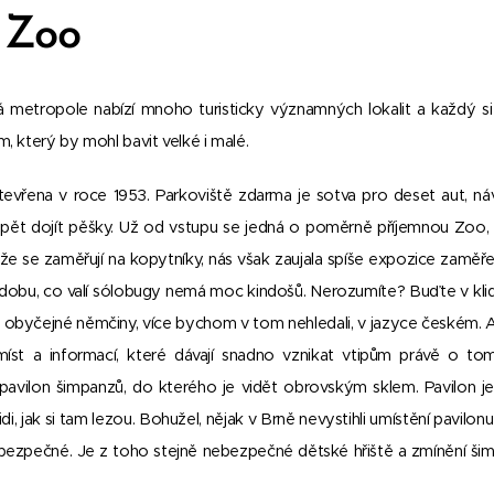
 Zoo
 metropole nabízí mnoho turisticky významných lokalit a každý s
, který by mohl bavit velké i malé.
otevřena v roce 1953. Parkoviště zdarma je sotva pro deset aut, ná
zpět dojít pěšky. Už od vstupu se jedná o poměrně příjemnou Zoo, kt
 že se zaměřují na kopytníky, nás však zaujala spíše expozice zamě
 dobu, co valí sólobugy nemá moc kindošů. Nerozumíte? Buďte v klid
 obyčejné němčiny, více bychom v tom nehledali, v jazyce českém. A
íst a informací, které dávají snadno vznikat vtipům právě o to
avilon šimpanzů, do kterého je vidět obrovským sklem. Pavilon je 
di, jak si tam lezou. Bohužel, nějak v Brně nevystihli umístění pavilo
ezpečné. Je z toho stejně nebezpečné dětské hřiště a zmínění ši