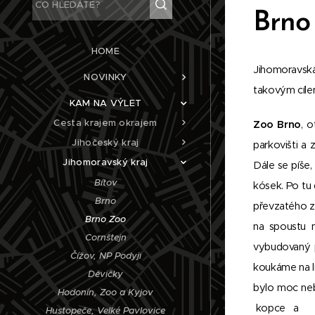
Brno
HOME
Jihomoravská
NOVINKY
takovým cílem
KAM NA VÝLET
Cesta krajem okrajem
Zoo Brno
, 
Jihočeský kraj
parkovišti a 
Jihomoravský kraj
Dále se píše,
Bítov
kósek. Po tu
Brno
převzatého z
Brno Zoo
na spoustu m
Cornštejn
vybudovaný p
Čížov, NP Podyjí
koukáme na li
Děvičky
bylo moc neb
Hodonín, Zoo a Kyjov
kopce a
Hustopeče, Velké Pavlovice