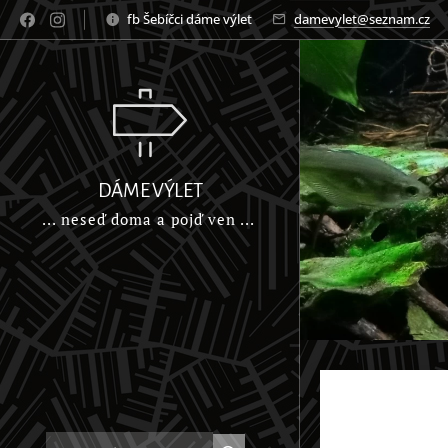
fb Šebíčci dáme výlet
damevylet@seznam.cz
DÁME VÝLET
... neseď doma a pojď ven ...