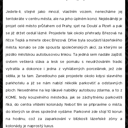
Jedete-li, stejně jako mnozí, vlastním vozem, nenecháme jej
tentokráte v centru města, ale na jeho úplném konci. Nejideálněji je
projet celé město průtahem od Prahy, sjet na Doubí a Plzeň a pak
se již držet cedulí lázně. Projedete tak okolo přehrady Březová na
říčce Teplá a minete obec Březová. Dříve byla součástí lázeňského
města, konalo se zde spousta společenských akcí, za kterými se
jezdilo městskou autobusovou linkou. Ta jediná sem nadále zajíždí,
ovšem veškerá sláva a lesk se pomalu s neudržováním tradic
vytratila a dokonce i jedna z vyhlášených porcelánek, jež zde
sídlila, je ta tam. Zanedlouho pak projedete okolo kdysi slavného
parkhotelu a již se nám nabízí několik parkovišť a odstavných
ploch. Nesedněme na lep lákavé nabídky autobusu zdarma, a to z
KOME, tedy kouzelného městečka, jak se záchytnému parkovišti
říká, do centra vřídelní kolonády. Neboť tím se připravíme o místa,
do kterých se dnes společně vydáme. Parkovné zde stojí 10 korun
na hodinu, což za zaparkování v blízkosti lázeňské zóny a
kolonády, je naprostý luxus.