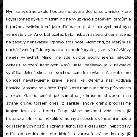
Nyní se vydáme okolo Poštovního dvora. Jedná se o místo, které
kdysi rovněž bývalo místními hojně využíváno k zábavám, tancům a
bujarým veselicím, které jako dítě pamatuji. Ale takových míst bylo
ve městě více. Ano, bohužel již bylo, neboť následující generace již
na zábavy nenavázaly. Vpravo stojí hotel Richmond, za kterým se
nachází volně přístupný park a rozhodně byste jej ze své návštěvy
neměli vynechat. Mimo jiné zde uvidíte sochu jelena, jakožto
odkazu založení Karlových Varů. Jistě, nedaleko je k návštěvě
vyhlídka Jelení skok, se sochou kamzíka ovšem. A proto pro
úplnost navštěvujeme právě jelena, ke kterému nás vodívala
babička. Vracíme se k říčce Teplá, která nám bude dnes průvodcem
a okolo Galerie umění, jež samotná je krásnou stavbou a na
straně druhé, torzem dnes již zaniklé lanové dráhy, procházíme
krajem lesa až k hotelu Pupp. Máme možnost vidět dnes již
historické letní kino, několik kamenných desek s věnováním městu
od lázeňských hostů a užívat si ticho, klid a krásu lázní, neboť davy
mířící od centra do této klidné a zároveň krásné lokality, již