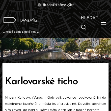
fb Šebíčci dáme výlet
HLEDAT
DÁME VÝLET
... neseď doma a pojď ven ...
Karlovarské ticho
Mnozí v Karlových Varech někdy byli, dokonce i opakovaně, jiní do
malebného lazeňského města jezdí pravidelně. Dovolte, abychom
Vás zavedli do lázní a ukázali Vám je tak, jak je možná neznáte.