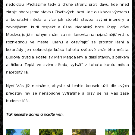
nedojdou. Přicházíme tedy z druhé strany, proti davu, kde hned
zkraje obdivujeme stavbu Císařských lázní. Jde o ukázku významu
a bohatství města a více jak stoletá stavba, svými interiéry a
zevnějškem, budí respekt a úžas. Nedaleký hotel Pupp, dříve
Moskva, je již mnohým znám, za ním lanovka na nejznámější vrch s
rozhlednou ve městě, Dianu a otevírající se prostor lázní a
kolonády, jen dokresluje krásu tohoto světově známého města.
Budova divadla, kostel sv. Máří Magdalény a další stavby, s parkem
a říčkou Teplá ve svém středu, vytváří z tohoto koutu města
naprostý ráj.
Nyní Vás již necháme, abyste si tenhle kousek užili dle svých
představ, my se nenápadně vytratíme a brzy se na Vás zase
budeme těšit.
Tak neseďte doma a pojďte ven.