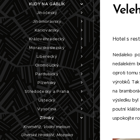
KUDY NA GÁBLÍK
Vele
Jihočeský
Jihomoravský
Karlovarský
Hotel s rest
Královéhradecký
Moravskoslezský
Nedaleko po
Liberecký
nedalekém buf
Olomoucký
oproti tomu s
Pardubický
výrobků. Tak
Plzeňský
na bramboráč
Středočeský a Praha
výsledku byl 
Ústecký
Vysočina
poutní klášt
Zlínský
uspokojíte r
Kroměříž, Vodní meloun
Uherské Hradiště, Mozaika