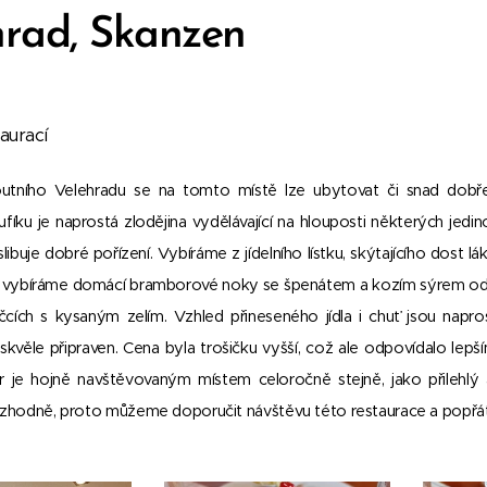
hrad, Skanzen
aurací
utního Velehradu se na tomto místě lze ubytovat či snad dobře
íku je naprostá zlodějina vydělávající na hlouposti některých jedi
libuje dobré pořízení. Vybíráme z jídelního lístku, skýtajícího dost lá
 vybíráme domácí bramborové noky se špenátem a kozím sýrem od koz
cích s kysaným zelím. Vzhled přineseného jídla i chuť jsou napr
skvěle připraven. Cena byla trošičku vyšší, což ale odpovídalo lepší
er je hojně navštěvovaným místem celoročně stejně, jako přileh
ozhodně, proto můžeme doporučit návštěvu této restaurace a popř