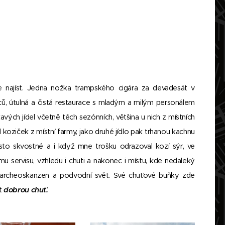
 najíst. Jedna nožka trampského cigára za devadesát v
nců, útulná a čistá restaurace s mladým a milým personálem
kavých jídel včetně těch sezónních, většina u nich z místních
iček z místní farmy, jako druhé jídlo pak trhanou kachnu
osto skvostné a i když mne trošku odrazoval kozí sýr, ve
mu servisu, vzhledu i chuti a nakonec i místu, kde nedaleký
lý archeoskanzen a podvodní svět. Své chuťové buňky zde
át
dobrou chuť.