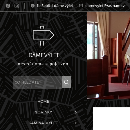
fb Šebíčci dáme výlet
damevylet@seznam.cz
DÁME VÝLET
... neseď doma a pojď ven ...
HOME
NOVINKY
KAM NA VÝLET