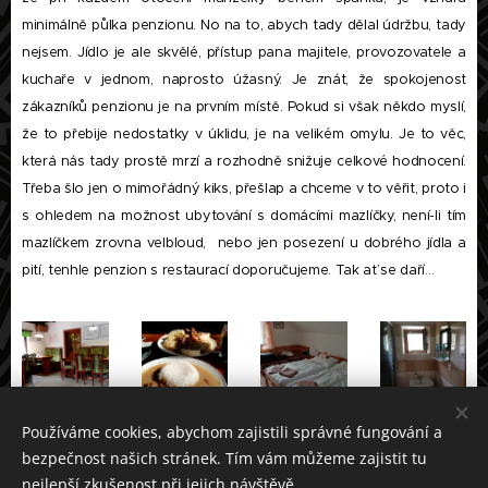
minimálně půlka penzionu. No na to, abych tady dělal údržbu, tady
nejsem. Jídlo je ale skvělé, přístup pana majitele, provozovatele a
kuchaře v jednom, naprosto úžasný. Je znát, že spokojenost
zákazníků penzionu je na prvním místě. Pokud si však někdo myslí,
že to přebije nedostatky v úklidu, je na velikém omylu. Je to věc,
která nás tady prostě mrzí a rozhodně snižuje celkové hodnocení.
Třeba šlo jen o mimořádný kiks, přešlap a chceme v to věřit, proto i
s ohledem na možnost ubytování s domácími mazlíčky, není-li tím
mazlíčkem zrovna velbloud, nebo jen posezení u dobrého jídla a
pití, tenhle penzion s restaurací doporučujeme. Tak ať se daří...
Používáme cookies, abychom zajistili správné fungování a
bezpečnost našich stránek. Tím vám můžeme zajistit tu
nejlepší zkušenost při jejich návštěvě.