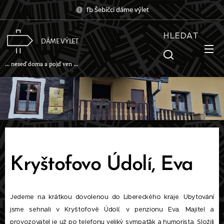
fb Šebíčci dáme výlet
HLEDAT
DÁME VÝLET
... neseď doma a pojď ven ...
Kryštofovo Údolí, Eva
Jedeme na krátkou dovolenou do Libereckého kraje. Ubytování
jsme sehnali v Kryštofově Údolí, v penzionu Eva. Majitel a
provozovatel je už po telefonu veliký sympaťák a humorista. Složili