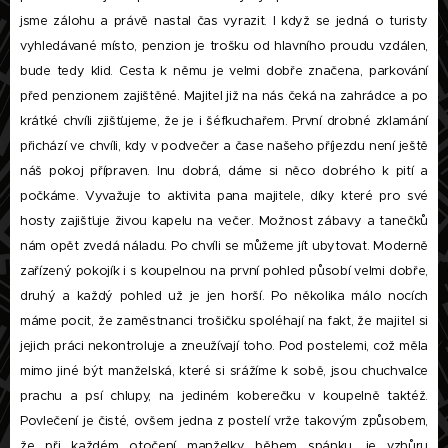
jsme zálohu a právě nastal čas vyrazit. I když se jedná o turisty
vyhledávané místo, penzion je trošku od hlavního proudu vzdálen,
bude tedy klid. Cesta k němu je velmi dobře značena, parkování
před penzionem zajištěné. Majitel již na nás čeká na zahrádce a po
krátké chvíli zjišťujeme, že je i šéfkuchařem. První drobné zklamání
přichází ve chvíli, kdy v podvečer a čase našeho příjezdu není ještě
náš pokoj přípraven. Inu dobrá, dáme si něco dobrého k pití a
počkáme. Vyvažuje to aktivita pana majitele, díky které pro své
hosty zajišťuje živou kapelu na večer. Možnost zábavy a tanečků
nám opět zvedá náladu. Po chvíli se můžeme jít ubytovat. Moderně
zařízený pokojík i s koupelnou na první pohled působí velmi dobře,
druhý a každý pohled už je jen horší. Po několika málo nocích
máme pocit, že zaměstnanci trošičku spoléhají na fakt, že majitel si
jejich práci nekontroluje a zneužívají toho. Pod postelemi, což měla
mimo jiné být manželská, které si srážíme k sobě, jsou chuchvalce
prachu a psí chlupy, na jediném koberečku v koupelně taktéž.
Povlečení je čisté, ovšem jedna z postelí vrže takovým způsobem,
že při každém otočení manželky během spánku, je vzhůru