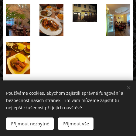
Používáme cookies, abychom zajistili správné fungování a
bezpečnost našich stránek. Tím vám můžeme zajistit tu
nejlepší zkušenost při jejich návštěvě.
Dáme výlet. neseď doma a pojď ven © 2021
Přijmout nezbytné
Přijmout vše
Vytvořeno službou
Webnode
Cookies