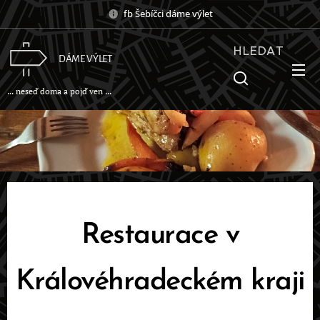
fb Šebíčci dáme výlet
HLEDAT
DÁME VÝLET
... neseď doma a pojď ven ...
Restaurace v
Královéhradeckém kraji