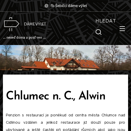
fb Šebíčci dáme výlet
HLEDAT
DÁME VÝLET
... neseď doma a pojď ven ...
Chlumec n. C., Alwin
Penzion s restaurací je poněkud od centra města Chlumce nad
Cidlinou vzdálen a jelikož restaurace již slouží pouze pro
ubytované a ještě častěji při pořádání různých akcí, jako jsou