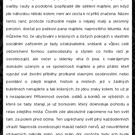
svatby, rauty a podobně, popřípadě dle sdělení majitele, jen když
jde náhodou někdo kolem, není ani cesta k ní příliš značena. Název
tento ranč, protože rozhodně nejde o nějaký malý a skromný
penzion, dostal po psékovi pana majitele, naprostého lidumila. Asi
můžeme říci, že ubytování v krásných a čistých pokojích s vlastním
sociálním zařízením je tady očekávatelné, snídaně a vůbec celé
občerstvení formou samoobsluhy a stylem co hrdlo ráčí je
osvobozující, ale večer u sklenky vína či piva, s nakrájeným
domácím uzeným a ve společnosti majitele a jeho přátel, kteří
vypráví své životní příběhy protkané slavnými osobnostmi, nebo
povídání o zdejší krajině, historii a místech, jež v žádných
buletinech nenajdete a tak krásných, že jdou zraky kolem, to už je
k nezaplacení. Přítomnost oveček, oslíků a koníků ve výbězích, o
které se tady starají, je už bonusem, který dokresluje pohodu a
relax zdejšího místa. Člověk zde absolutně zapomene na ten svět
tam, za polem před očima. Ten uspěchaný svět plný každodenních
strastí. Naprostá osvobozující masáž našich nervů, až neuvěřitelně
strávených několik málo, ano málo dní, protože tady jich bude