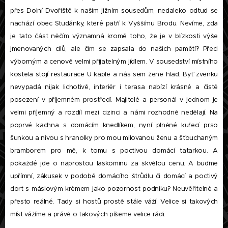
přes Dolní Dvořiště k našim jižním sousedům, nedaleko odtud se
nachází obec Studánky, které patří k Vyššímu Brodu. Nevíme, zda
je tato část něčím významná kromě toho, že je v blízkosti výše
jmenovaných cílů, ale čím se zapsala do našich pamětí? Přeci
výborným a cenově velmi přijatelným jídlem. V sousedství místního
kostela stojí restaurace U kaple a nás sem žene hlad. Byť zvenku
nevypadá nijak lichotivě, interiér i terasa nabízí krásné a čisté
posezení v příjemném prostředí. Majitelé a personál v jednom je
velmi příjemný a rozdíl mezi cizinci a námi rozhodně nedělají. Na
poprvé kachna s domácím knedlíkem, nyní plněné kuřecí prso
šunkou a nivou s hranolky pro mou milovanou ženu a šťouchaným
bramborem pro mě, k tomu s poctivou domácí tatarkou. A
pokaždé jde o naprostou laskominu za skvělou cenu. A buďme
upřímní, zákusek v podobě domácího štrůdlu či domácí a poctivý
dort s máslovým krémem jako pozornost podniku? Neuvěřitelné a
přesto reálné. Tady si hostů prostě stále váží. Velice si takových
míst vážíme a právě o takových píšeme velice rádi.