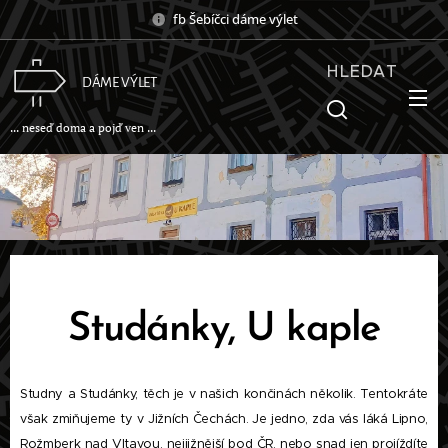
fb Šebíčci dáme výlet
HLEDAT
DÁME VÝLET
... neseď doma a pojď ven ...
Studánky, U kaple
Studny a Studánky, těch je v našich končinách několik. Tentokráte
však zmiňujeme ty v Jižních Čechách. Je jedno, zda vás láká Lipno,
Rožmberk nad Vltavou, nejjižnější bod ČR, nebo snad jen projíždíte