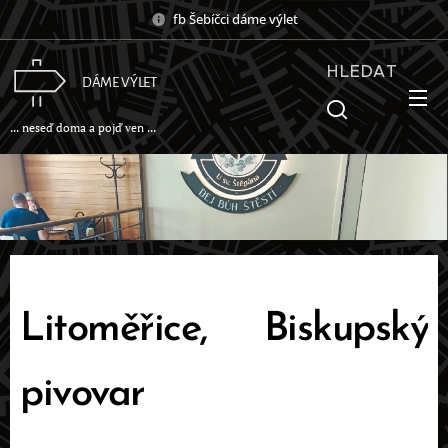
fb Šebíčci dáme výlet
HLEDAT
DÁME VÝLET
... neseď doma a pojď ven ...
Litoměřice, Biskupský
pivovar