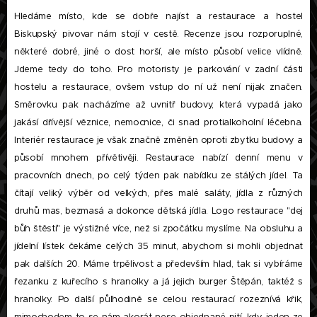
Hledáme místo, kde se dobře najíst a restaurace a hostel
Biskupský pivovar nám stojí v cestě. Recenze jsou rozporuplné,
některé dobré, jiné o dost horší, ale místo působí velice vlídně.
Jdeme tedy do toho. Pro motoristy je parkování v zadní části
hostelu a restaurace, ovšem vstup do ní už není nijak značen.
Směrovku pak nacházíme až uvnitř budovy, která vypadá jako
jakásí dřívější věznice, nemocnice, či snad protialkoholní léčebna.
Interiér restaurace je však značně změněn oproti zbytku budovy a
působí mnohem přívětivěji. Restaurace nabízí denní menu v
pracovních dnech, po celý týden pak nabídku ze stálých jídel. Ta
čítají veliký výběr od velkých, přes malé saláty, jídla z různých
druhů mas, bezmasá a dokonce dětská jídla. Logo restaurace "dej
bůh štěstí" je výstižné více, než si zpočátku myslíme. Na obsluhu a
jídelní lístek čekáme celých 35 minut, abychom si mohli objednat
pak dalších 20. Máme trpělivost a především hlad, tak si vybíráme
řezanku z kuřecího s hranolky a já jejich burger Štěpán, taktéž s
hranolky. Po další půlhodině se celou restaurací rozeznívá křik,