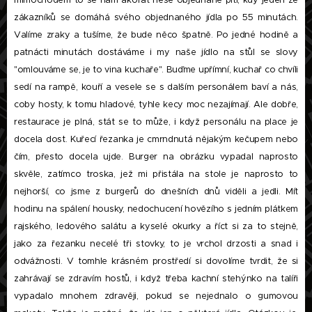
mimochodem to se nám akorát nese objednané pití, kdy jeden ze
zákazníků se domáhá svého objednaného jídla po 55 minutách.
Valíme zraky a tušíme, že bude něco špatně. Po jedné hodině a
patnácti minutách dostáváme i my naše jídlo na stůl se slovy
"omlouváme se, je to vina kuchaře". Buďme upřímní, kuchař co chvíli
sedí na rampě, kouří a vesele se s dalším personálem baví a nás,
coby hosty, k tomu hladové, tyhle kecy moc nezajímají. Ale dobře,
restaurace je plná, stát se to může, i když personálu na place je
docela dost. Kuřecí řezanka je cmrndnutá nějakým kečupem nebo
čím, přesto docela ujde. Burger na obrázku vypadal naprosto
skvěle, zatímco troska, jež mi přistála na stole je naprosto to
nejhorší, co jsme z burgerů do dnešních dnů viděli a jedli. Mít
hodinu na spálení housky, nedochucení hovězího s jedním plátkem
rajského, ledového salátu a kyselé okurky a říct si za to stejně,
jako za řezanku necelé tři stovky, to je vrchol drzosti a snad i
odvážnosti. V tomhle krásném prostředí si dovolíme tvrdit, že si
zahrávají se zdravím hostů, i když třeba kachní stehýnko na talíři
vypadalo mnohem zdravěji, pokud se nejednalo o gumovou