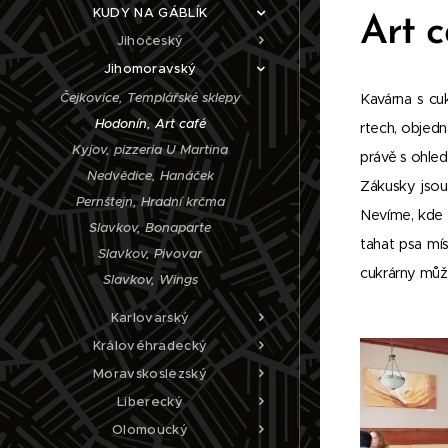
KUDY NA GÁBLÍK
Art 
Jihočeský
Jihomoravský
Čejkovice, Templářské sklepy
Kavárna s cuk
Hodonín, Art café
rtech, objed
Kyjov, pizzeria U Martina
právě s ohled
Nedvědice, Hanáček
Zákusky jsou
Pernštejn, Hradní krčma
Nevíme, kde 
Slavkov, Bonaparte
tahat psa mí
Slavkov, Pivovar
cukrárny můž
Slavkov, Wings
Karlovarský
Královéhradecký
Moravskoslezský
Liberecký
Olomoucký