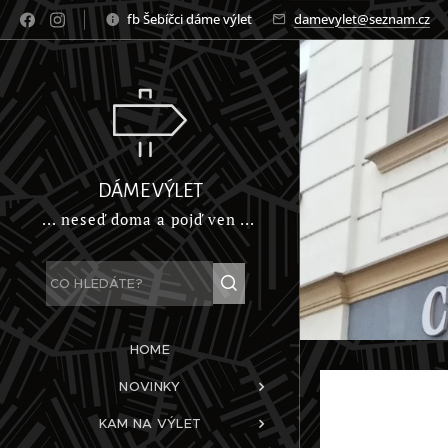
fb Šebíčci dáme výlet
damevylet@seznam.cz
DÁME VÝLET
... neseď doma a pojď ven ...
HOME
NOVINKY
KAM NA VÝLET