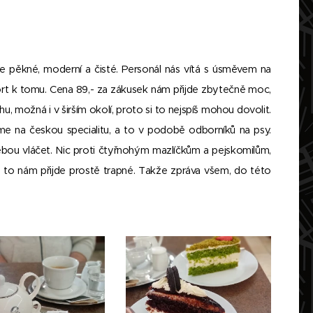
ice pěkné, moderní a čisté. Personál nás vítá s úsměvem na
ort k tomu. Cena 89,- za zákusek nám přijde zbytečně moc,
 možná i v širším okolí, proto si to nejspíš mohou dovolit.
íme na českou specialitu, a to v podobě odborníků na psy.
ebou vláčet. Nic proti čtyřnohým mazlíčkům a pejskomilům,
, to nám přijde prostě trapné. Takže zpráva všem, do této