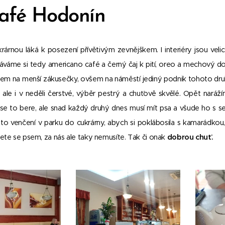
café Hodonín
rárnou láká k posezení přívětivým zevnějškem. I interiéry jsou vel
náváme si tedy americano café a černý čaj k pití, oreo a mechový d
em na menší zákusečky, ovšem na náměstí jediný podnik tohoto druhu,
 ale i v neděli čerstvé, výběr pestrý a chuťově skvělé. Opět naráž
se to bere, ale snad každý druhý dnes musí mít psa a všude ho s s
sto venčení v parku do cukrárny, abych si poklábosila s kamarádkou
ete se psem, za nás ale taky nemusíte. Tak či onak
dobrou chuť.