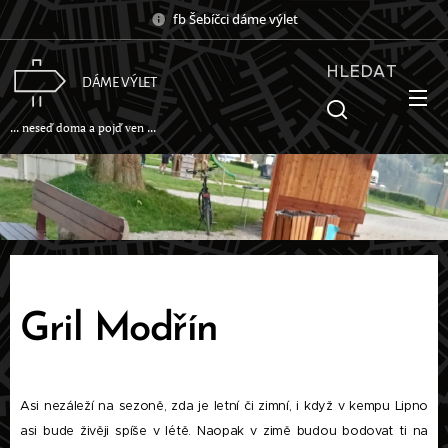
fb Šebíčci dáme výlet
HLEDAT
DÁME VÝLET
... neseď doma a pojď ven ...
Gril Modřín
Asi nezáleží na sezoně, zda je letní či zimní, i když v kempu Lipno
asi bude živěji spíše v létě. Naopak v zimě budou bodovat ti na