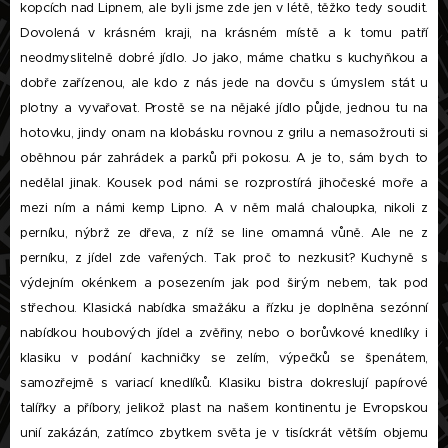
kopcích nad Lipnem, ale byli jsme zde jen v létě, těžko tedy soudit.
Dovolená v krásném kraji, na krásném místě a k tomu patří
neodmyslitelně dobré jídlo. Jo jako, máme chatku s kuchyňkou a
dobře zařízenou, ale kdo z nás jede na dovču s úmyslem stát u
plotny a vyvařovat. Prostě se na nějaké jídlo půjde, jednou tu na
hotovku, jindy onam na klobásku rovnou z grilu a nemasožrouti si
oběhnou pár zahrádek a parků při pokosu. A je to, sám bych to
nedělal jinak. Kousek pod námi se rozprostírá jihočeské moře a
mezi ním a námi kemp Lipno. A v něm malá chaloupka, nikoli z
perníku, nýbrž ze dřeva, z níž se line omamná vůně. Ale ne z
perníku, z jídel zde vařených. Tak proč to nezkusit? Kuchyně s
výdejním okénkem a posezením jak pod širým nebem, tak pod
střechou. Klasická nabídka smažáku a řízku je doplněna sezónní
nabídkou houbových jídel a zvěřiny, nebo o borůvkové knedlíky i
klasiku v podání kachničky se zelím, výpečků se špenátem,
samozřejmě s variací knedlíků. Klasiku bistra dokreslují papírové
talířky a příbory, jelikož plast na našem kontinentu je Evropskou
unií zakázán, zatímco zbytkem světa je v tisíckrát větším objemu