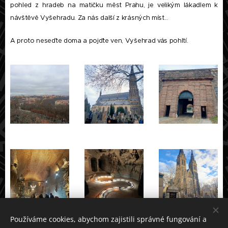
pohled z hradeb na matičku měst Prahu, je velikým lákadlem k
návštěvě Vyšehradu. Za nás další z krásných míst...
A proto neseďte doma a pojďte ven, Vyšehrad vás pohltí.
Používáme cookies, abychom zajistili správné fungování a