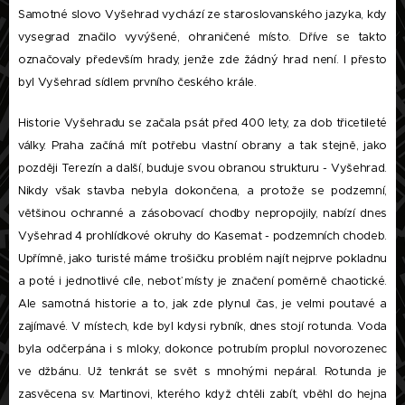
Samotné slovo Vyšehrad vychází ze staroslovanského jazyka, kdy
vysegrad značilo vyvýšené, ohraničené místo. Dříve se takto
označovaly především hrady, jenže zde žádný hrad není. I přesto
byl Vyšehrad sídlem prvního českého krále.
Historie Vyšehradu se začala psát před 400 lety, za dob třicetileté
války. Praha začíná mít potřebu vlastní obrany a tak stejně, jako
později Terezín a další, buduje svou obranou strukturu - Vyšehrad.
Nikdy však stavba nebyla dokončena, a protože se podzemní,
většinou ochranné a zásobovací chodby nepropojily, nabízí dnes
Vyšehrad 4 prohlídkové okruhy do Kasemat - podzemních chodeb.
Upřímně, jako turisté máme trošičku problém najít nejprve pokladnu
a poté i jednotlivé cíle, neboť místy je značení poměrně chaotické.
Ale samotná historie a to, jak zde plynul čas, je velmi poutavé a
zajímavé. V místech, kde byl kdysi rybník, dnes stojí rotunda. Voda
byla odčerpána i s mloky, dokonce potrubím proplul novorozenec
ve džbánu. Už tenkrát se svět s mnohými nepáral. Rotunda je
zasvěcena sv. Martinovi, kterého když chtěli zabít, vběhl do hejna