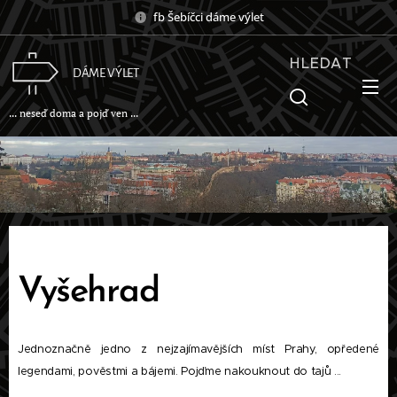
fb Šebíčci dáme výlet
HLEDAT
DÁME VÝLET
... neseď doma a pojď ven ...
Vyšehrad
Jednoznačně jedno z nejzajímavějších míst Prahy, opředené
legendami, pověstmi a bájemi. Pojďme nakouknout do tajů ...