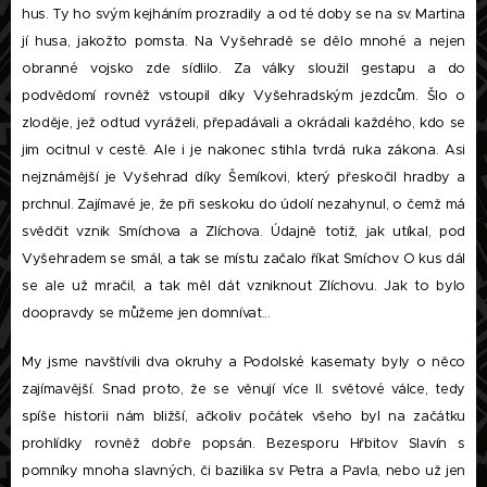
hus. Ty ho svým kejháním prozradily a od té doby se na sv. Martina
jí husa, jakožto pomsta. Na Vyšehradě se dělo mnohé a nejen
obranné vojsko zde sídlilo. Za války sloužil gestapu a do
podvědomí rovněž vstoupil díky Vyšehradským jezdcům. Šlo o
zloděje, jež odtud vyráželi, přepadávali a okrádali každého, kdo se
jim ocitnul v cestě. Ale i je nakonec stihla tvrdá ruka zákona. Asi
nejznámější je Vyšehrad díky Šemíkovi, který přeskočil hradby a
prchnul. Zajímavé je, že při seskoku do údolí nezahynul, o čemž má
svědčit vznik Smíchova a Zlíchova. Údajně totiž, jak utíkal, pod
Vyšehradem se smál, a tak se místu začalo říkat Smíchov. O kus dál
se ale už mračil, a tak měl dát vzniknout Zlíchovu. Jak to bylo
doopravdy se můžeme jen domnívat...
My jsme navštívili dva okruhy a Podolské kasematy byly o něco
zajímavější. Snad proto, že se věnují více II. světové válce, tedy
spíše historii nám bližší, ačkoliv počátek všeho byl na začátku
prohlídky rovněž dobře popsán. Bezesporu Hřbitov Slavín s
pomníky mnoha slavných, či bazilika sv. Petra a Pavla, nebo už jen