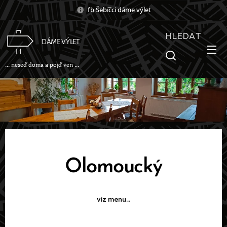
fb Šebíčci dáme výlet
HLEDAT
DÁME VÝLET
... neseď doma a pojď ven ...
Olomoucký
viz menu...