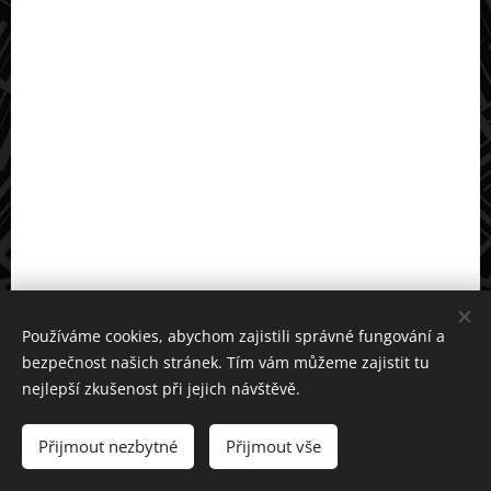
Používáme cookies, abychom zajistili správné fungování a
bezpečnost našich stránek. Tím vám můžeme zajistit tu
nejlepší zkušenost při jejich návštěvě.
Dáme výlet. neseď doma a pojď ven © 2021
Přijmout nezbytné
Přijmout vše
Vytvořeno službou
Webnode
Cookies