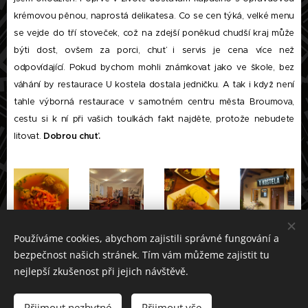
krémovou pěnou, naprostá delikatesa. Co se cen týká, velké menu
se vejde do tří stoveček, což na zdejší poněkud chudší kraj může
býti dost, ovšem za porci, chuť i servis je cena více než
odpovídající. Pokud bychom mohli známkovat jako ve škole, bez
váhání by restaurace U kostela dostala jedničku. A tak i když není
tahle výborná restaurace v samotném centru města Broumova,
cestu si k ní při vašich toulkách fakt najděte, protože nebudete
litovat.
Dobrou chuť.
Používáme cookies, abychom zajistili správné fungování a
bezpečnost našich stránek. Tím vám můžeme zajistit tu
nejlepší zkušenost při jejich návštěvě.
Dáme výlet. neseď doma a pojď ven © 2021
Přijmout nezbytné
Přijmout vše