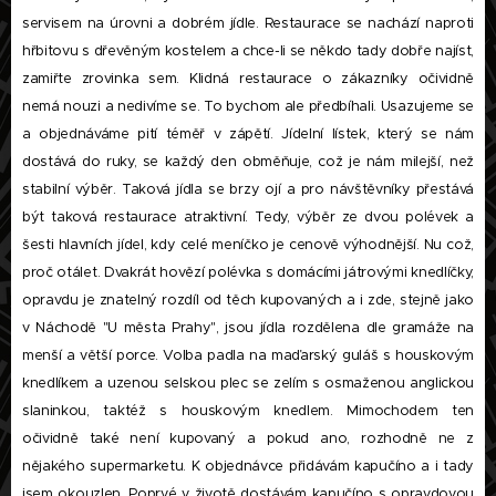
servisem na úrovni a dobrém jídle. Restaurace se nachází naproti
hřbitovu s dřevěným kostelem a chce-li se někdo tady dobře najíst,
zamiřte zrovinka sem. Klidná restaurace o zákazníky očividně
nemá nouzi a nedivíme se. To bychom ale předbíhali. Usazujeme se
a objednáváme pití téměř v zápětí. Jídelní lístek, který se nám
dostává do ruky, se každý den obměňuje, což je nám milejší, než
stabilní výběr. Taková jídla se brzy ojí a pro návštěvníky přestává
být taková restaurace atraktivní. Tedy, výběr ze dvou polévek a
šesti hlavních jídel, kdy celé meníčko je cenově výhodnější. Nu což,
proč otálet. Dvakrát hovězí polévka s domácími játrovými knedlíčky,
opravdu je znatelný rozdíl od těch kupovaných a i zde, stejně jako
v Náchodě "U města Prahy", jsou jídla rozdělena dle gramáže na
menší a větší porce. Volba padla na maďarský guláš s houskovým
knedlíkem a uzenou selskou plec se zelím s osmaženou anglickou
slaninkou, taktéž s houskovým knedlem. Mimochodem ten
očividně také není kupovaný a pokud ano, rozhodně ne z
nějakého supermarketu. K objednávce přidávám kapučíno a i tady
jsem okouzlen. Poprvé v životě dostávám kapučíno s opravdovou