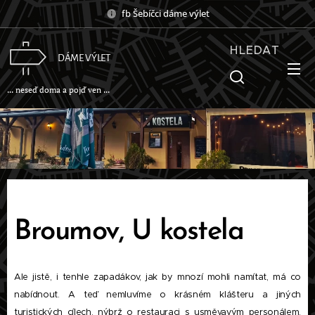
fb Šebíčci dáme výlet
HLEDAT
DÁME VÝLET
... neseď doma a pojď ven ...
Broumov, U kostela
Ale jistě, i tenhle zapadákov, jak by mnozí mohli namítat, má co
nabídnout. A teď nemluvíme o krásném klášteru a jiných
turistických cílech, nýbrž o restauraci s usměvavým personálem,