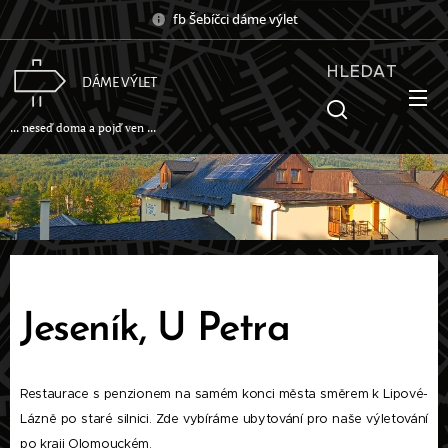
fb Šebíčci dáme výlet
HLEDAT
DÁME VÝLET
... neseď doma a pojď ven ...
Jeseník, U Petra
Restaurace s penzionem na samém konci města směrem k Lipové-
Lázně po staré silnici. Zde vybíráme ubytování pro naše výletování
po kraji Olomouckém.