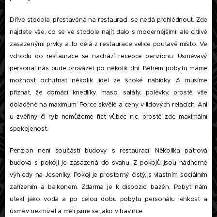
Dříve stodola, přestavěná na restauraci, se nedá přehlédnout. Zde
najdete vše, co se ve stodole najít dalo s modernějšími, ale citlivě
zasazenými prvky a to dělá z restaurace velice poutavé místo. Ve
vchodu do restaurace se nachází recepce penzionu. Usměvavý
personál nás bude provázet po několik dní. Během pobytu máme
možnost ochutnat několik jídel ze široké nabídky. A musíme
přiznat, že domácí knedlíky, maso, saláty, polévky, prostě vše
doladěné na maximum. Porce skvělé a ceny v lidových relacích. Ani
u zvěřiny či ryb nemůžeme říct vůbec nic, prostě zde maximální
spokojenost.
Penzion není součástí budovy s restaurací. Několika patrová
budova s pokoji je zasazená do svahu. Z pokojů jsou nádherné
výhledy na Jeseníky. Pokoj je prostorný, čistý, s vlastním sociálním
zařízením a balkonem. Zdarma je k dispozici bazén. Pobyt nám
utekl jako voda a po celou dobu pobytu personálu lehkost a
úsměv nezmizel a měli jsme se jako v bavlnce.