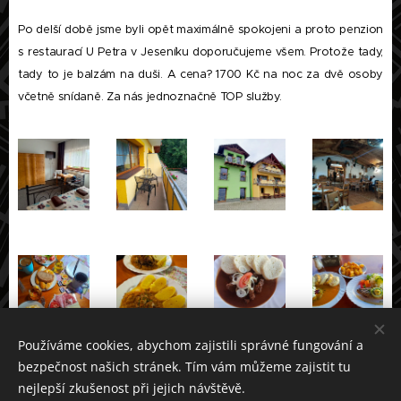
Po delší době jsme byli opět maximálně spokojeni a proto penzion
s restaurací U Petra v Jeseníku doporučujeme všem. Protože tady,
tady to je balzám na duši. A cena? 1700 Kč na noc za dvě osoby
včetně snídaně. Za nás jednoznačně TOP služby.
Používáme cookies, abychom zajistili správné fungování a
bezpečnost našich stránek. Tím vám můžeme zajistit tu
nejlepší zkušenost při jejich návštěvě.