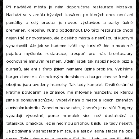
Při návštěvě města je nám doporučena restaurace Mozaika.
Nachází se v areálu bývalých kasáren, po kterých dnes není ani
památky a celý prostor je novou výstavbou a parky úplně
přeměněn. K lepšímu nutno podotknout. Do této restaurace chodí
nejen lidé z novostaveb, ale z celého města a nemůžou si kuchyni
vynachválit. Ale jak se budeme tvářit my, turisté? Jde o moderně
pojatou myšlenku restaurace, alespoň pro nás brontosaury
odchované minulým režimem. Jídelní lístek tak nabízí několik pizz a
burgerů, ale ani s tímto jídlem nemáme úplně problém. Vybíráme
burger cheese s česnekovým dresinkem a burger cheese fresh, k
obojímu jsou uvedeny hranolky. Tak tedy komplet. Chvíli čekání si
krátíme povídáním se známou mé milované manželky, se kterou
jsme si domluvili schůzku. Vypráví nám o městě a lidech, změnách
a místním koloritu. Zanedlouho se nám již servíruje na stůl. Burgery
vypadají výsostně, porce hranolek více než dostatečná a
tatarskou omáčkou, jež je nedílnou přílohou k jídlu, se tady nešetří.
Je podávaná v samostatné misce, ale asi by jedna stačila na obě