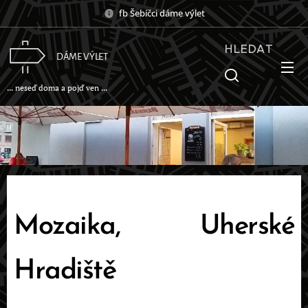
fb Šebíčci dáme výlet
HLEDAT
DÁME VÝLET
... neseď doma a pojď ven ...
Mozaika, Uherské
Hradiště