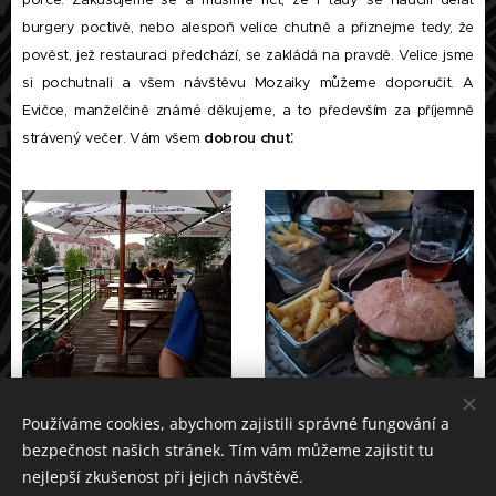
porce. Zakusujeme se a musíme říct, že i tady se naučili dělat
burgery poctivě, nebo alespoň velice chutně a přiznejme tedy, že
pověst, jež restauraci předchází, se zakládá na pravdě. Velice jsme
si pochutnali a všem návštěvu Mozaiky můžeme doporučit. A
Evičce, manželčině známé děkujeme, a to především za příjemně
strávený večer. Vám všem
dobrou chuť.
Používáme cookies, abychom zajistili správné fungování a
bezpečnost našich stránek. Tím vám můžeme zajistit tu
nejlepší zkušenost při jejich návštěvě.