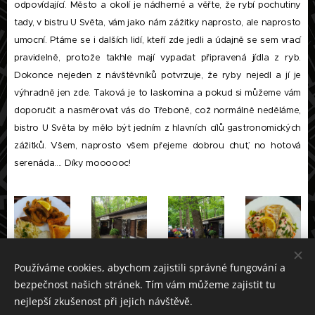
odpovídající. Město a okolí je nádherné a věřte, že rybí pochutiny
tady, v bistru U Světa, vám jako nám zážitky naprosto, ale naprosto
umocní. Ptáme se i dalších lidí, kteří zde jedli a údajně se sem vrací
pravidelně, protože takhle mají vypadat připravená jídla z ryb.
Dokonce nejeden z návštěvníků potvrzuje, že ryby nejedl a jí je
výhradně jen zde. Taková je to laskomina a pokud si můžeme vám
doporučit a nasměrovat vás do Třeboně, což normálně neděláme,
bistro U Světa by mělo být jedním z hlavních cílů gastronomických
zážitků. Všem, naprosto všem přejeme dobrou chuť, no hotová
serenáda.... Díky moooooc!
Používáme cookies, abychom zajistili správné fungování a
bezpečnost našich stránek. Tím vám můžeme zajistit tu
nejlepší zkušenost při jejich návštěvě.