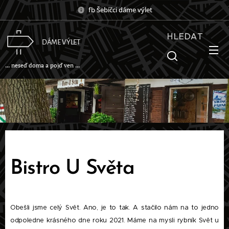
fb Šebíčci dáme výlet
HLEDAT
DÁME VÝLET
... neseď doma a pojď ven ...
Bistro U Světa
Obešli jsme celý Svět. Ano, je to tak. A stačilo nám na to jedno
odpoledne krásného dne roku 2021. Máme na mysli rybník Svět u