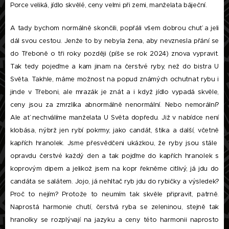
Porce veliká, jídlo skvělé, ceny velmi při zemi, manželata báječní.
A tady bychom normálně skončili, popřáli všem dobrou chuť a jeli
dál svou cestou. Jenže to by nebyla žena, aby nevznesla přání se
do Třeboně o tři roky později (píše se rok 2024) znova vypravit.
Tak tedy pojeďme a kam jinam na čerstvé ryby, než do bistra U
Světa. Takhle, máme možnost na popud známých ochutnat rybu i
jinde v Třeboni, ale mrazák je znát a i když jídlo vypadá skvěle,
ceny jsou za zmrzlíka abnormálně nenormální. Nebo nemorální?
Ale ať nechválíme manželata U Světa dopředu. Již v nabídce není
klobása, nýbrž jen rybí pokrmy, jako candát, štika a další, včetně
kapřích hranolek. Jsme přesvědčeni ukázkou, že ryby jsou stále
opravdu čerstvé každý den a tak pojďme do kapřích hranolek s
koprovým dipem a jelikož jsem na kopr řekněme citlivý, já jdu do
candáta se salátem. Jojo, já nehltač ryb jdu do rybičky a výsledek?
Proč to nejím? Protože to neumím tak skvěle připravit, patrně.
Naprostá harmonie chutí, čerstvá ryba se zeleninou, stejně tak
hranolky se rozplývají na jazyku a ceny této harmonii naprosto