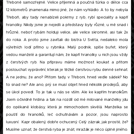
Třeboně samozřejmě. Velice příjemná a poučná túrka o délce cca
12 kilometrů znamenala mimo jiné, že nám vyhládlo. A to by nebyla
Třeboň, aby tady nenabízeli pokrmy z ryb, rybí speciality a kapří
hranolky. Nikdy jsme je nejedli a představy byly různé, u mě snad i
hrůzné, neboť rybám holduji velice, ale velice skromně, asi tak 2x
do roka. A proto jsme zavítali do bistra U Světa, nedaleko mola
výletních lodí přímo u rybníka. Malý podnik, spíše bufet, který
vedou manželé a garantují nám, že kapří hranolky u nich jsou vždy
z čerstvých ryb. Na přípravu máme možnost koukat a přitom
poslouchat vyprávění, kterak je těžké čerstvou rybu denně sehnat.
A ne jednu, že ano? Přitom tady, v Třeboni, hned vedle sádek? No
to snad ne? Ale ano, prý se musí objet hned několik prodejců, aby
se úkol povedl. To je tak u nás se vším. Ale ke kapřím hranolkům.
Jsem očividně hrdina a tak na rozdíl od mé milované manželky jdu
do opékané klobásy, která je mimochodem skvělá. Manželka se
pouští do hranolků, leč ochutnávám a pozor, jsou naprosto
luxusní. Kapr obalený, dobře ochucený. Celý zázrak, jak prosté, že?
Musíme uznat, že čerstvá ryba je znát, mražák je něco úplně jiného.