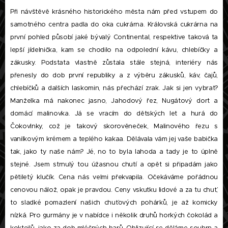
Při návštěvě krásného historického města nám před vstupem do
samotného centra padla do oka cukrárna. Královská cukrárna na
první pohled působí jaké bývalý Continental, respektive taková ta
lepší jídelnička, kam se chodilo na odpolední kávu, chlebíčky a
zákusky. Podstata vlastně zůstala stále stejná, interiéry nás
přenesly do dob první republiky a z výběru zákusků, káv, čajů,
chlebíčků a dalších laskomin, nás přechází zrak. Jak si jen vybrat?
Manželka má nakonec jasno, Jahodový řez, Nugátový dort a
domácí malinovka. Já se vracím do dětských let a hurá do
Čokovlnky, což je takový skorověneček, Malinového řezu s
vanilkovým krémem a teplého kakaa. Dělávala vám jej vaše babička
tak, jako ty naše nám? Jé, no to byla lahoda a tady je to úplně
stejné. Jsem strnulý tou úžasnou chutí a opět si připadám jako
pětiletý klučík. Cena nás velmi překvapila. Očekáváme pořádnou
cenovou nálož, opak je pravdou. Ceny vskutku lidové a za tu chuť,
to sladké pomazlení našich chuťových pohárků, je až komicky
nízká. Pro gurmány je v nabídce i několik druhů horkých čokolád a