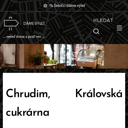
fb Šebíčci dáme výlet
HLEDAT
DÁME VÝLET
... neseď doma a pojď ven ...
Chrudim, Královská
cukrárna